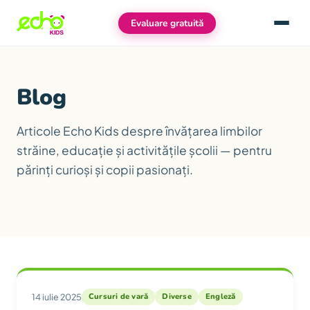
Evaluare gratuită
Meniu
Blog
Articole Echo Kids despre învățarea limbilor
străine, educație și activitățile școlii — pentru
părinți curioși și copii pasionați.
Articole
14 iulie 2025
Cursuri de vară
Diverse
Engleză