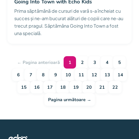
Going Into Town with Echo Kids
Prima săptămână de cursuri de vară s-a încheiat cu
succes și ne-am bucurat alături de copiii care ne-au
trecut pragul. Săptămâna Going Into Town a fost
una specială.
← Pagina anterioară
1
2
3
4
5
6
7
8
9
10
11
12
13
14
15
16
17
18
19
20
21
22
Pagina următoare →