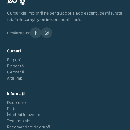
Cursuri de limbi străine pentru copii și adolescenți, desfășurate
fizic în București și online, oriunde în țară.
Urmărește-ne
Cursuri
Engleză
Franceză
Germană
Alte limbi
Informații
Despre noi
Prețuri
Întrebări frecvente
Testimoniale
Recomandare de grupă