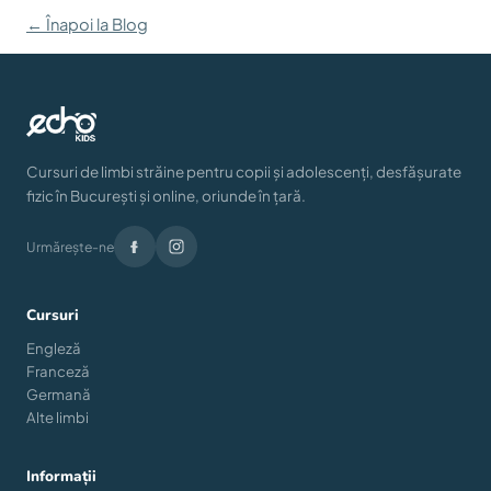
← Înapoi la Blog
Cursuri de limbi străine pentru copii și adolescenți, desfășurate
fizic în București și online, oriunde în țară.
Urmărește-ne
Cursuri
Engleză
Franceză
Germană
Alte limbi
Informații