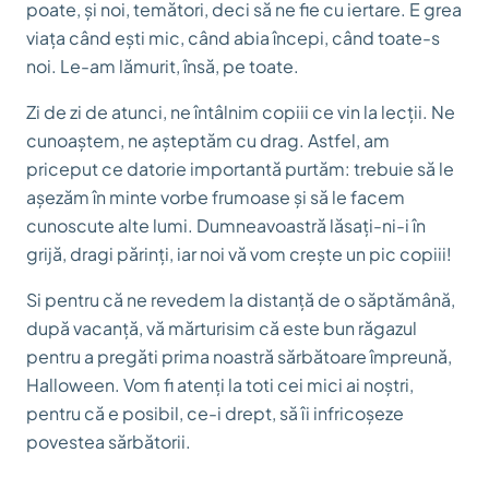
poate, și noi, temători, deci să ne fie cu iertare. E grea
viața când ești mic, când abia începi, când toate-s
noi. Le-am lămurit, însă, pe toate.
Zi de zi de atunci, ne întâlnim copiii ce vin la lecții. Ne
cunoaștem, ne așteptăm cu drag. Astfel, am
priceput ce datorie importantă purtăm: trebuie să le
așezăm în minte vorbe frumoase și să le facem
cunoscute alte lumi. Dumneavoastră lăsați-ni-i în
grijă, dragi părinți, iar noi vă vom crește un pic copiii!
Si pentru că ne revedem la distanță de o săptămână,
după vacanță, vă mărturisim că este bun răgazul
pentru a pregăti prima noastră sărbătoare împreună,
Halloween. Vom fi atenți la toti cei mici ai noștri,
pentru că e posibil, ce-i drept, să îi infricoșeze
povestea sărbătorii.