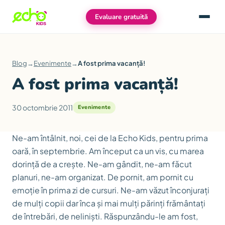
Evaluare gratuită
Meniu
Blog
→
Evenimente
→
A fost prima vacanță!
A fost prima vacanță!
30 octombrie 2011
Evenimente
Ne-am întâlnit, noi, cei de la Echo Kids, pentru prima
oară, în septembrie. Am început ca un vis, cu marea
dorință de a crește. Ne-am gândit, ne-am făcut
planuri, ne-am organizat. De pornit, am pornit cu
emoție în prima zi de cursuri. Ne-am văzut înconjurați
de mulți copii dar înca și mai mulți părinți frământați
de întrebări, de neliniști. Răspunzându-le am fost,