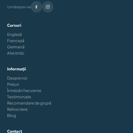
Urmărește-ne
Cursuri
Engleză
Franceză
Germană
Alte limbi
Informații
Despre noi
Prețuri
Întrebări frecvente
Testimoniale
Recomandare de grupă
Reînscriere
Blog
Contact