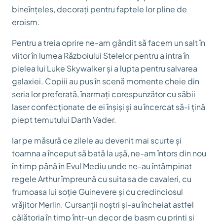
bineînțeles, decorați pentru faptele lor pline de
eroism.
Pentru a treia oprire ne-am gândit să facem un salt în
viitor în lumea Războiului Stelelor pentru a intra în
pielea lui Luke Skywalker și a lupta pentru salvarea
galaxiei. Copiii au pus în scenă momente cheie din
seria lor preferată, înarmați corespunzător cu săbii
laser confecționate de ei înșiși și au încercat să-i țină
piept temutului Darth Vader.
Iar pe măsură ce zilele au devenit mai scurte și
toamna a început să bată la ușă, ne-am întors din nou
în timp până în Evul Mediu unde ne-au întâmpinat
regele Arthur împreună cu suita sa de cavaleri, cu
frumoasa lui soție Guinevere și cu credinciosul
vrăjitor Merlin. Cursanții noștri și-au încheiat astfel
călătoria în timp într-un decor de basm cu prinți și