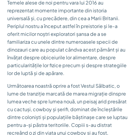
Temele alese de noi pentru vara lui 2016 au
reprezentat momente importante din istoria
universală și, cu precădere, din cea a Marii Britanii.
Periplul nostru a început astfel în preistorie și le-a
oferit micilor noștri exploratori șansa de a se
familiariza cu unele dintre numeroasele specii de
dinozauri care au populat cândva acest pământ și au
învățat despre obiceiurile lor alimentare, despre
particularitățile lor fizice precum și despre strategiile
lor de luptă și de apărare.
Următoarea noastră oprire a fost Vestul Sălbatic, o
lume de tranziție marcată de marea migrație dinspre
lumea veche spre lumea nouă, un peisaj arid presărat
cu cactuși, cowboy și șerifi, dominat de încleștările
dintre coloniști și populațiile băștinașe care se luptau
pentru a-și păstra teritoriile. Copiii s-au distrat
recreând o zi din viața unui cowboy și au fost,