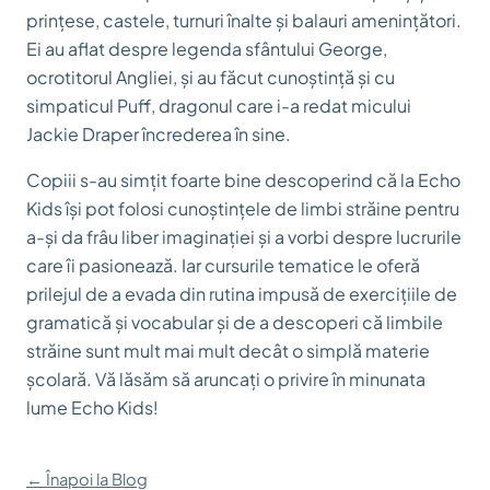
prințese, castele, turnuri înalte și balauri amenințători.
Ei au aflat despre legenda sfântului George,
ocrotitorul Angliei, și au făcut cunoștință și cu
simpaticul Puff, dragonul care i-a redat micului
Jackie Draper încrederea în sine.
Copiii s-au simțit foarte bine descoperind că la Echo
Kids își pot folosi cunoștințele de limbi străine pentru
a-și da frâu liber imaginației și a vorbi despre lucrurile
care îi pasionează. Iar cursurile tematice le oferă
prilejul de a evada din rutina impusă de exercițiile de
gramatică și vocabular și de a descoperi că limbile
străine sunt mult mai mult decât o simplă materie
școlară. Vă lăsăm să aruncați o privire în minunata
lume Echo Kids!
← Înapoi la Blog