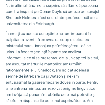
Nu în ultimul rând, ne-a surprins să aflăm că persoana
care l-a inspirat pe Conan Doyle să creeze personajul
Sherlock Holmes a fost unul dintre profesorii săi de la
universitatea din Edinburgh.
Înarmați cu aceste cunoștințe ne-am îmbarcat în
palpitanta aventură ce avea ca scop elucidarea
misterului care-l înconjura pe înfricoșătorul câine
uriaș. La fiecare ședință în parte am analizat
informațiile ce ni se prezentau de la un capitol la altul,
am ascultat mărturiile martorilor, am urmărit
raționamentele lui Sherlock, am ridicat aceleași
semne de întrebare ca și Watson și ne-am
entuziasmat la găsirea fiecărei dovezi în parte. Pentru
a ne antrena mintea, am rezolvat enigme lingvistice,
am învățat să punem întrebările cele mai potrivite și
să oferim răspunsurile cele mai cuprinzătoare. Am