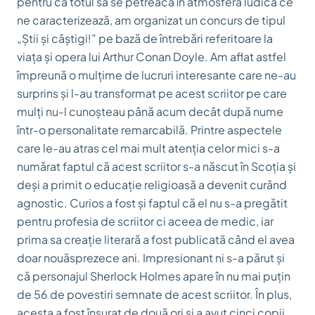
pentru ca totul să se petreacă în atmosfera ludică ce
ne caracterizează, am organizat un concurs de tipul
„Știi și câștigi!” pe bază de întrebări referitoare la
viața și opera lui Arthur Conan Doyle. Am aflat astfel
împreună o mulțime de lucruri interesante care ne-au
surprins și l-au transformat pe acest scriitor pe care
mulți nu-l cunoșteau până acum decât după nume
într-o personalitate remarcabilă. Printre aspectele
care le-au atras cel mai mult atenția celor mici s-a
numărat faptul că acest scriitor s-a născut în Scoția și
deși a primit o educație religioasă a devenit curând
agnostic. Curios a fost și faptul că el nu s-a pregătit
pentru profesia de scriitor ci aceea de medic, iar
prima sa creație literară a fost publicată când el avea
doar nouăsprezece ani. Impresionant ni s-a părut și
că personajul Sherlock Holmes apare în nu mai puțin
de 56 de povestiri semnate de acest scriitor. În plus,
acesta a fost însurat de două ori și a avut cinci copii.