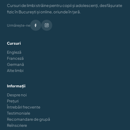
Cursuri de limbi străine pentru copii și adolescenți, desfășurate
fizic în București și online, oriunde în țară.
Urmărește-ne
Cursuri
Engleză
Franceză
Germană
Alte limbi
Informații
Despre noi
Prețuri
Întrebări frecvente
Testimoniale
Recomandare de grupă
Reînscriere