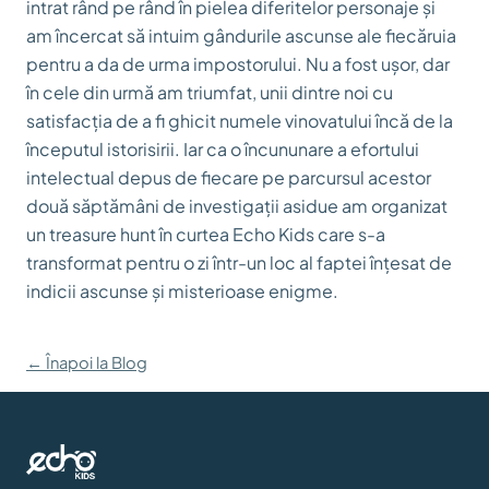
intrat rând pe rând în pielea diferitelor personaje și
am încercat să intuim gândurile ascunse ale fiecăruia
pentru a da de urma impostorului. Nu a fost ușor, dar
în cele din urmă am triumfat, unii dintre noi cu
satisfacția de a fi ghicit numele vinovatului încă de la
începutul istorisirii. Iar ca o încununare a efortului
intelectual depus de fiecare pe parcursul acestor
două săptămâni de investigații asidue am organizat
un treasure hunt în curtea Echo Kids care s-a
transformat pentru o zi într-un loc al faptei înțesat de
indicii ascunse și misterioase enigme.
← Înapoi la Blog