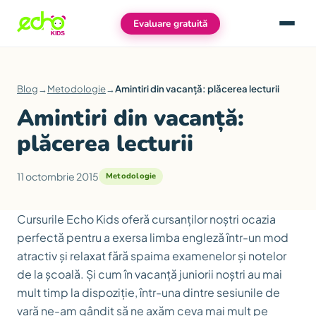
Evaluare gratuită
Meniu
Blog
→
Metodologie
→
Amintiri din vacanță: plăcerea lecturii
Amintiri din vacanță:
plăcerea lecturii
11 octombrie 2015
Metodologie
Cursurile Echo Kids oferă cursanților noștri ocazia
perfectă pentru a exersa limba engleză într-un mod
atractiv și relaxat fără spaima examenelor și notelor
de la școală. Și cum în vacanță juniorii noștri au mai
mult timp la dispoziție, într-una dintre sesiunile de
vară ne-am gândit să ne axăm ceva mai mult pe