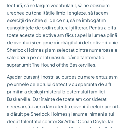
lectură, să ne lărgim vocabularul, să ne obișnuim
urechea cu tonalitățile limbii engleze, să facem
exerciții de citire și, de ce nu, să ne îmbogățim
cunoștințele de ordin cultural și literar. Pentru a bifa
toate aceste obiective am făcut apel la lumea plină
de aventuri și enigme a îndrăgitului detectiv britanic
Sherlock Holmes și am selectat dintre numeroasele
sale cazuri pe cel al uriașului câine fantomatic
supranumit The Hound of the Baskervilles.
Așadar, cursanții noștri au purces cu mare entuziasm
pe urmele celebrului detectiv cu speranța de a fi
primii în a desluși misterul blestemului familiei
Baskerville. Dar înainte de toate am considerat
necesar să-i acordăm atenția cuvenită celui care ni l-
a dăruit pe Sherlock Holmes și anume, nimeni altul
decât talentatul scriitor Sir Arthur Conan Doyle. Iar