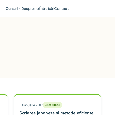
Cursuri
Despre noi
Întrebări
Contact
ia Alte limbi
10 ianuarie 2017
Alte limbi
Scrierea japoneză și metode eficiente