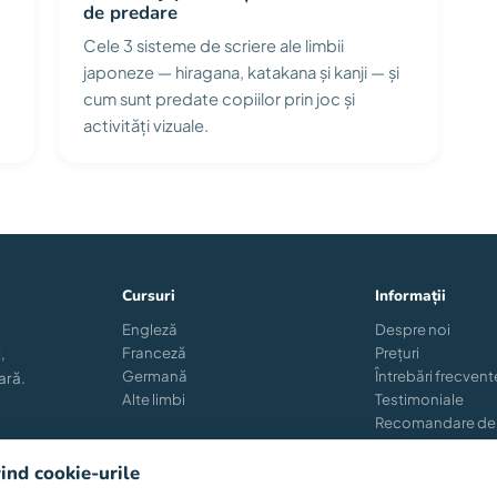
de predare
Cele 3 sisteme de scriere ale limbii
japoneze — hiragana, katakana și kanji — și
cum sunt predate copiilor prin joc și
activități vizuale.
Cursuri
Informații
Engleză
Despre noi
Franceză
Prețuri
,
Germană
Întrebări frecvent
ară.
Alte limbi
Testimoniale
Recomandare de
Reînscriere
Blog
vind cookie-urile