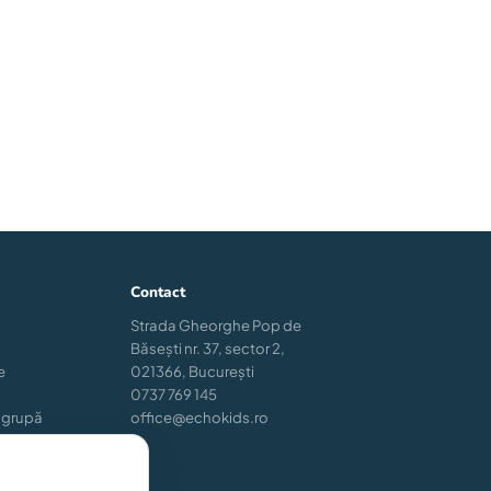
Contact
Strada Gheorghe Pop de
Băsești nr. 37, sector 2,
e
021366, București
0737 769 145
 grupă
office@echokids.ro