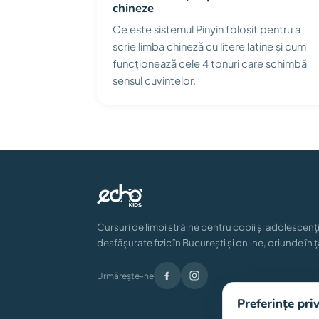
chineze
Ce este sistemul Pinyin folosit pentru a
scrie limba chineză cu litere latine și cum
funcționează cele 4 tonuri care schimbă
sensul cuvintelor.
Cursuri de limbi străine pentru copii și adolescenți
desfășurate fizic în București și online, oriunde în ț
Urmărește-ne
Preferințe pri