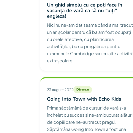
Un ghid simplu cu ce poți face în
vacanța de vară ca să nu “uiți”
engleza!
Nici nu ne-am dat seama când a mai trecut
un an școlar pentru că ba am fost ocupați
cu orele efective, cu planificarea
activităților, ba cu pregătirea pentru
examenele Cambridge sau cu alte activităț
extrașcolare.
23 august 2022
Diverse
Going Into Town with Echo Kids
Prima săptămână de cursuri de vară s-a
încheiat cu succes și ne-am bucurat alături
de copiii care ne-au trecut pragul.
Săptămâna Going Into Town a fost una