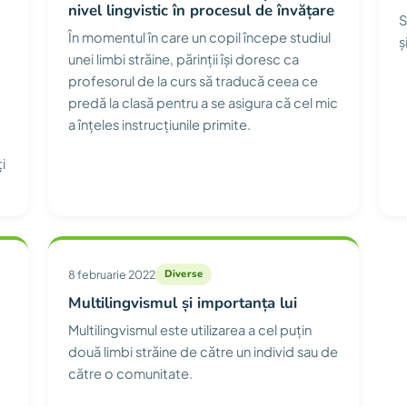
nivel lingvistic în procesul de învățare
S
În momentul în care un copil începe studiul
ș
unei limbi străine, părinții își doresc ca
profesorul de la curs să traducă ceea ce
predă la clasă pentru a se asigura că cel mic
a înțeles instrucțiunile primite.
i
8 februarie 2022
Diverse
Multilingvismul și importanța lui
Multilingvismul este utilizarea a cel puțin
două limbi străine de către un individ sau de
către o comunitate.