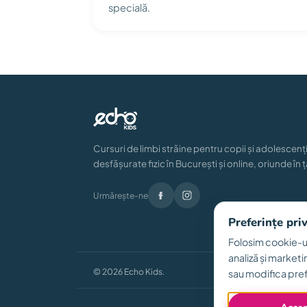
specială.
Cursuri de limbi străine pentru copii și adolescenți
desfășurate fizic în București și online, oriunde în ț
Urmărește-ne
Preferințe pri
Folosim cookie-ur
analiză și marketi
© 2026 Echo Kids.
sau modifica pref