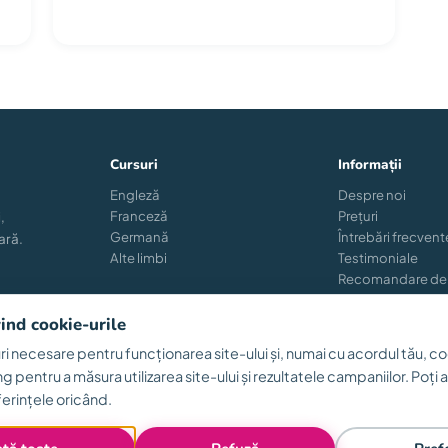
Cursuri
Informații
Engleză
Despre noi
Franceză
Prețuri
,
Germană
Întrebări frecvent
ară.
Alte limbi
Testimoniale
Recomandare de
Reînscriere
Blog
vind cookie-urile
i necesare pentru funcționarea site-ului și, numai cu acordul tău, co
ng pentru a măsura utilizarea site-ului și rezultatele campaniilor. Poți
Termen
erințele oricând.