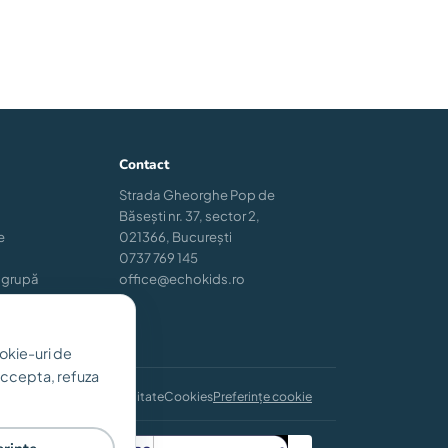
Contact
Strada Gheorghe Pop de
Băsești nr. 37, sector 2,
e
021366, București
0737 769 145
 grupă
office@echokids.ro
okie-uri de
 accepta, refuza
i și condiții
Confidențialitate
Cookies
Preferințe cookie