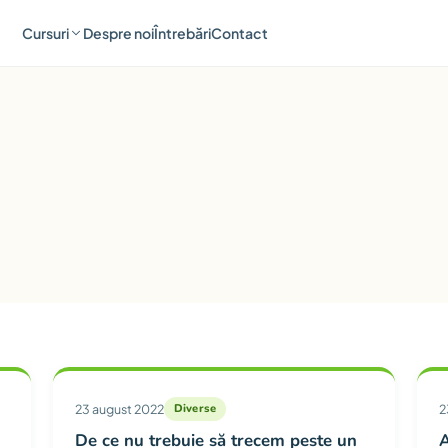
Cursuri
Despre noi
Întrebări
Contact
ria Diverse
23 august 2022
Diverse
2
De ce nu trebuie să trecem peste un
A