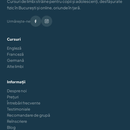
Cursuri de limbi străine pentru copii și adolescenți, desfășurate
fizic în București și online, oriunde în țară.
Urmărește-ne
Cursuri
Engleză
Franceză
Germană
Alte limbi
Informații
Despre noi
Prețuri
Întrebări frecvente
Testimoniale
Recomandare de grupă
Reînscriere
Blog