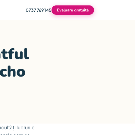
0737 769 145
Evaluare gratuită
tful
Echo
cultăți lucrurile