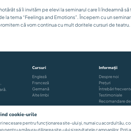
ărât să îi invităm pe elevi la seminarul care îi îndeamnă să 
 de la tema “Feelings and Emotions”. Începem cu un seminar
romitem că vom continua cu mult doritele cursuri de teatru.
Cursuri
Informații
Engleză
Despre noi
Franceză
Prețuri
,
Germană
Întrebări frecvent
ară.
Alte limbi
Testimoniale
Recomandare de
Reînscriere
Blog
vind cookie-urile
i necesare pentru funcționarea site-ului și, numai cu acordul tău, co
ng pentru a măsura utilizarea site-ului și rezultatele campaniilor. Poți