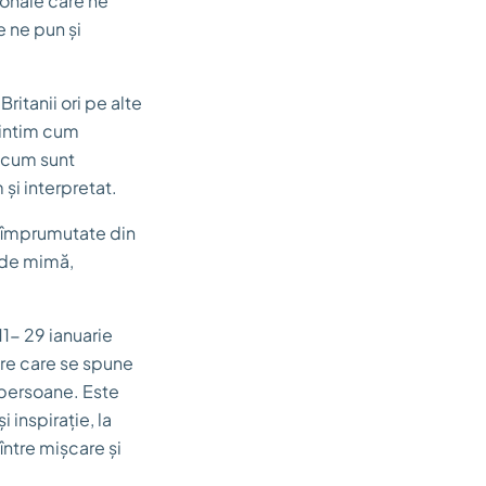
ionale care ne
e ne pun și
ritanii ori pe alte
mintim cum
acum sunt
și interpretat.
 împrumutate din
e de mimă,
11- 29 ianuarie
pre care se spune
 persoane. Este
 inspirație, la
 între mișcare și