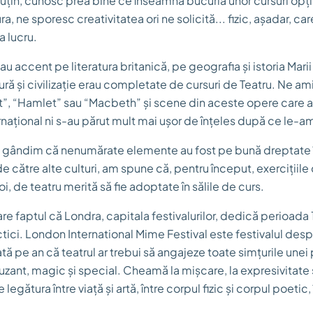
țin, cunosc prea bine ce înseamnă bucuria unor cursuri opț
, ne sporesc creativitatea ori ne solicită... fizic, așadar, car
a lucru.
u accent pe literatura britanică, pe geografia și istoria Marii B
ră și civilizație erau completate de cursuri de Teatru. Ne a
t”, “Hamlet” sau “Macbeth” și scene din aceste opere care 
ațional ni s-au părut mult mai ușor de înțeles după ce le-am 
ne gândim că nenumărate elemente au fost pe bună dreptate
de către alte culturi, am spune că, pentru început, exercițiil
, de teatru merită să fie adoptate în sălile de curs.
e faptul că Londra, capitala festivalurilor, dedică perioada 
ctici. London International Mime Festival este festivalul des
tă pe an că teatrul ar trebui să angajeze toate simțurile unei
uzant, magic și special. Cheamă la mișcare, la expresivitate și
legătura între viață și artă, între corpul fizic și corpul poetic,