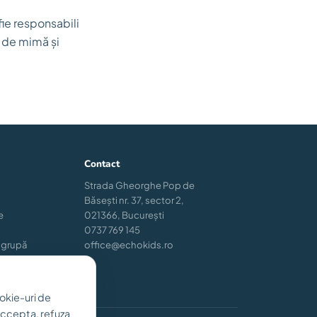
fie responsabili
 de mimă și
Contact
Strada Gheorghe Pop de
Băsești nr. 37, sector 2,
e
021366, București
0737 769 145
 grupă
office@echokids.ro
okie-uri de
 accepta, refuza