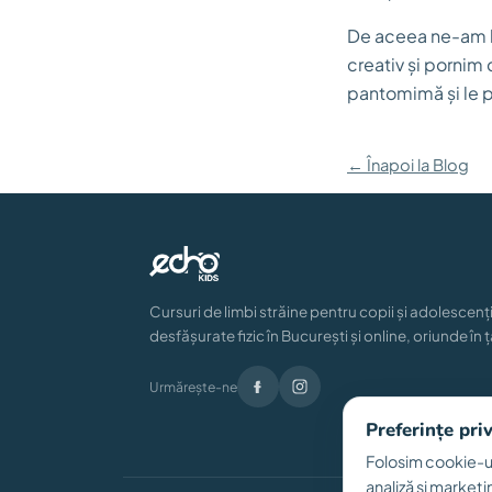
De aceea ne-am hot
creativ și pornim
pantomimă și le p
← Înapoi la Blog
Cursuri de limbi străine pentru copii și adolescenți
desfășurate fizic în București și online, oriunde în ț
Urmărește-ne
Preferințe pri
Folosim cookie-ur
analiză și marketi