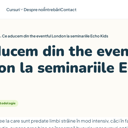
Cursuri
Despre noi
Întrebări
Contact
→
Ce aducem din the eventful London la seminariile Echo Kids
ucem din the even
n la seminariile 
todologie
ee la care sunt predate limbi străine în mod intensiv, căci în fa