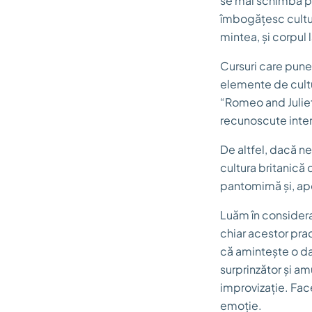
se mai schimbă pu
îmbogățesc cultura
mintea, și corpul l
Cursuri care punea
elemente de cultu
“Romeo and Julie
recunoscute intern
De altfel, dacă 
cultura britanică 
pantomimă și, apoi
Luăm în considerar
chiar acestor pra
că amintește o da
surprinzător și am
improvizație. Face 
emoție.