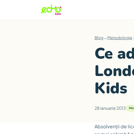
Blog
→
Metodologie
Ce ad
Londo
Kids
28 ianuarie 2013
Me
Absolvenții de lic