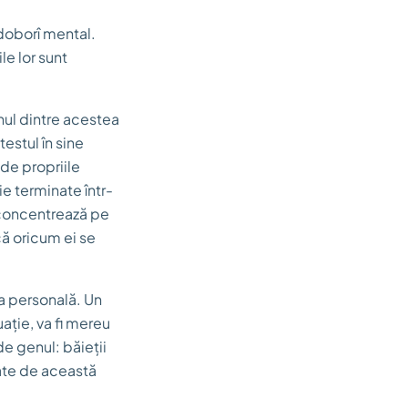
doborî mental.
le lor sunt
nul dintre acestea
testul în sine
 de propriile
e terminate într-
e concentrează pe
că oricum ei se
ața personală. Un
ație, va fi mereu
de genul: băieții
ate de această