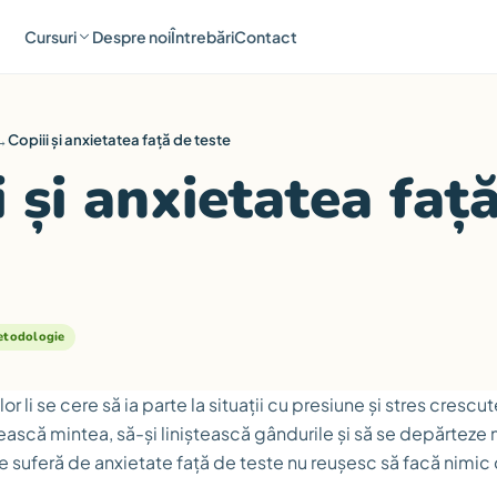
Cursuri
Despre noi
Întrebări
Contact
→
Copiii și anxietatea față de teste
i și anxietatea faț
todologie
or li se cere să ia parte la situații cu presiune și stres crescut
ească mintea, să-și liniștească gândurile și să se depărteze 
re suferă de anxietate față de teste nu reușesc să facă nimic