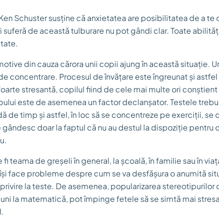
en Schuster susține că anxietatea are posibilitatea de a te 
 suferă de această tulburare nu pot gândi clar. Toate abilități
tate.
tive din cauza cărora unii copii ajung în această situație. U
 de concentrare. Procesul de învățare este îngreunat și astfel 
foarte stresantă, copilul fiind de cele mai multe ori conștient
mpului este de asemenea un factor declanșator. Testele trebui
ă de timp și astfel, în loc să se concentreze pe exerciții, s
 gândesc doar la faptul că nu au destul la dispoziție pentru 
u.
 fi teama de greșeli în general, la școală, în familie sau în vi
își face probleme despre cum se va desfășura o anumită situ
privire la teste. De asemenea, popularizarea stereotipurilor 
uni la matematică, pot împinge fetele să se simtă mai stres
l.