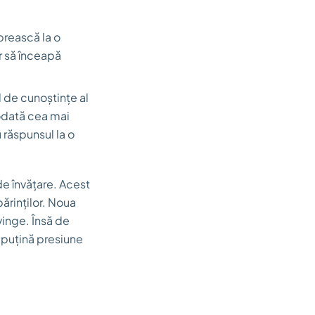
prească la o
r să înceapă
l de cunoștințe al
eodată cea mai
 răspunsul la o
e învățare. Acest
ărinților. Noua
vinge. Însă de
i puțină presiune