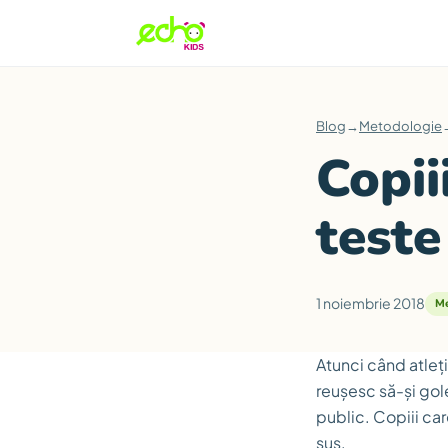
Blog
→
Metodologie
Copii
teste
1 noiembrie 2018
Me
Atunci când atlețil
reușesc să-și gol
public. Copiii ca
sus.