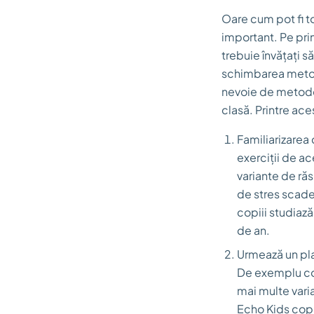
Oare cum pot fi to
important. Pe prin
trebuie învățați să
schimbarea metode
nevoie de metode 
clasă. Printre ac
Familiarizarea c
exerciții de ac
variante de ră
de stres scade 
copiii studiază
de an.
Urmează un plan
De exemplu copi
mai multe varia
Echo Kids copi