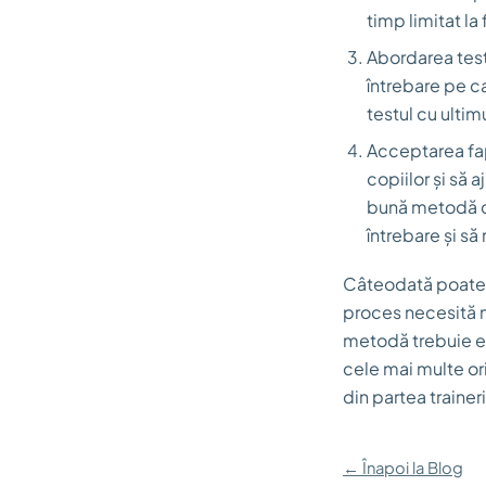
timp limitat la
Abordarea test
întrebare pe c
testul cu ultim
Acceptarea fapt
copiilor și să 
bună metodă de
întrebare și s
Câteodată poate f
proces necesită mu
metodă trebuie ex
cele mai multe or
din partea traineril
← Înapoi la Blog