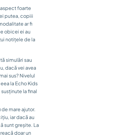
n aspect foarte
ei putea, copiii
modalitate ar fi
e obicei ei au
i notițele de la
ată simulări sau
eu, dacă vei avea
mai sus? Nivelul
aceea la Echo Kids
susținute la final
i de mare ajutor.
ițiu, iar dacă au
că sunt greșite. La
treacă doar un