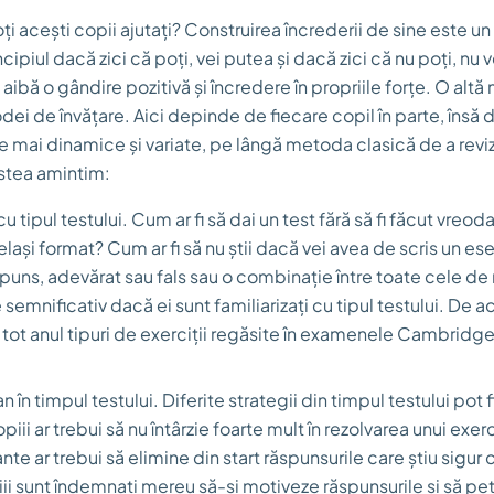
ți acești copii ajutați? Construirea încrederii de sine este u
cipiul dacă zici că poți, vei putea și dacă zici că nu poți, nu v
 aibă o gândire pozitivă și încredere în propriile forțe. O altă 
i de învățare. Aici depinde de fiecare copil în parte, însă d
mai dinamice și variate, pe lângă metoda clasică de a revizu
estea amintim:
u tipul testului. Cum ar fi să dai un test fără să fi făcut vreod
elași format? Cum ar fi să nu știi dacă vei avea de scris un es
spuns, adevărat sau fals sau o combinație între toate cele de 
semnificativ dacă ei sunt familiarizați cu tipul testului. De 
 tot anul tipuri de exerciții regăsite în examenele Cambridge 
 în timpul testului. Diferite strategii din timpul testului pot f
ii ar trebui să nu întârzie foarte mult în rezolvarea unui exerc
nte ar trebui să elimine din start răspunsurile care știu sigur 
ii sunt îndemnați mereu să-și motiveze răspunsurile și să pe