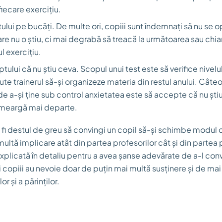
 fiecare exercițiu.
ului pe bucăți. De multe ori, copiii sunt îndemnați să nu se o
are nu o știu, ci mai degrabă să treacă la următoarea sau chia
ul exercițiu.
ului că nu știu ceva. Scopul unui test este să verifice nivelu
ajute trainerul să-și organizeze materia din restul anului. Cât
 a-și ține sub control anxietatea este să accepte că nu știu
ă meargă mai departe.
i destul de greu să convingi un copil să-și schimbe modul d
ltă implicare atât din partea profesorilor cât și din partea p
plicată în detaliu pentru a avea șanse adevărate de a-l con
i copiii au nevoie doar de puțin mai multă susținere și de ma
or și a părinților.