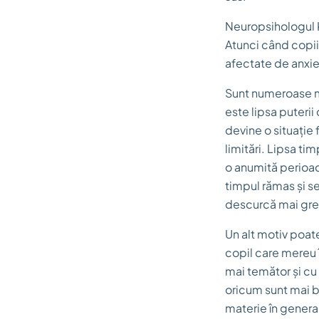
Neuropsihologul K
Atunci când copiii
afectate de anxie
Sunt numeroase mo
este lipsa puterii
devine o situație 
limitări. Lipsa ti
o anumită perioad
timpul rămas și se
descurcă mai gre
Un alt motiv poate
copil care mereu 
mai temător și cu 
oricum sunt mai b
materie în genera