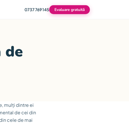
0737 769 145
Evaluare gratuită
ă de
e, mulți dintre ei
mental de cei din
 din cele de mai