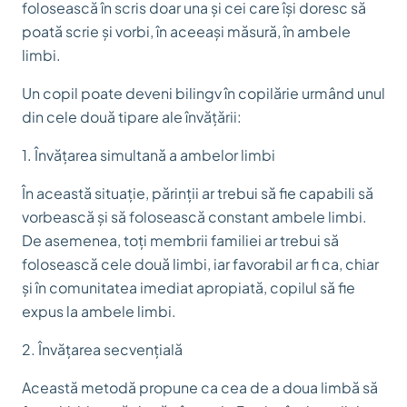
folosească în scris doar una și cei care își doresc să
poată scrie și vorbi, în aceeași măsură, în ambele
limbi.
Un copil poate deveni bilingv în copilărie urmând unul
din cele două tipare ale învățării:
1. Învățarea simultană a ambelor limbi
În această situație, părinții ar trebui să fie capabili să
vorbească și să folosească constant ambele limbi.
De asemenea, toți membrii familiei ar trebui să
folosească cele două limbi, iar favorabil ar fi ca, chiar
și în comunitatea imediat apropiată, copilul să fie
expus la ambele limbi.
2. Învățarea secvențială
Această metodă propune ca cea de a doua limbă să