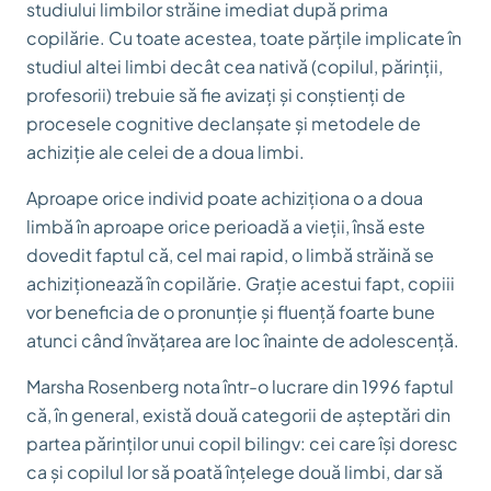
studiului limbilor străine imediat după prima
copilărie. Cu toate acestea, toate părțile implicate în
studiul altei limbi decât cea nativă (copilul, părinții,
profesorii) trebuie să fie avizați și conștienți de
procesele cognitive declanșate și metodele de
achiziție ale celei de a doua limbi.
Aproape orice individ poate achiziționa o a doua
limbă în aproape orice perioadă a vieții, însă este
dovedit faptul că, cel mai rapid, o limbă străină se
achiziționează în copilărie. Grație acestui fapt, copiii
vor beneficia de o pronunție și fluență foarte bune
atunci când învățarea are loc înainte de adolescență.
Marsha Rosenberg nota într-o lucrare din 1996 faptul
că, în general, există două categorii de așteptări din
partea părinților unui copil bilingv: cei care își doresc
ca și copilul lor să poată înțelege două limbi, dar să