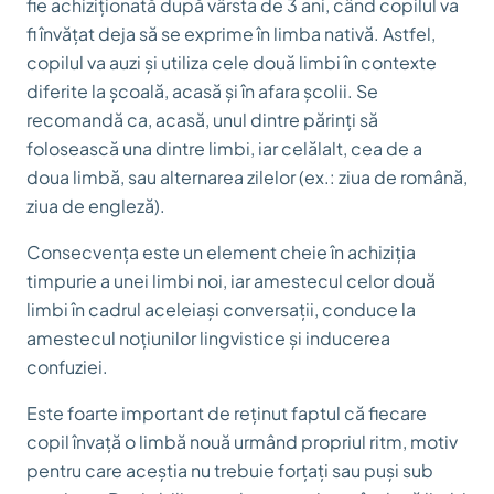
fie achiziționată după vârsta de 3 ani, când copilul va
fi învățat deja să se exprime în limba nativă. Astfel,
copilul va auzi și utiliza cele două limbi în contexte
diferite la școală, acasă și în afara școlii. Se
recomandă ca, acasă, unul dintre părinți să
folosească una dintre limbi, iar celălalt, cea de a
doua limbă, sau alternarea zilelor (ex.: ziua de română,
ziua de engleză).
Consecvența este un element cheie în achiziția
timpurie a unei limbi noi, iar amestecul celor două
limbi în cadrul aceleiași conversații, conduce la
amestecul noțiunilor lingvistice și inducerea
confuziei.
Este foarte important de reținut faptul că fiecare
copil învață o limbă nouă urmând propriul ritm, motiv
pentru care aceștia nu trebuie forțați sau puși sub