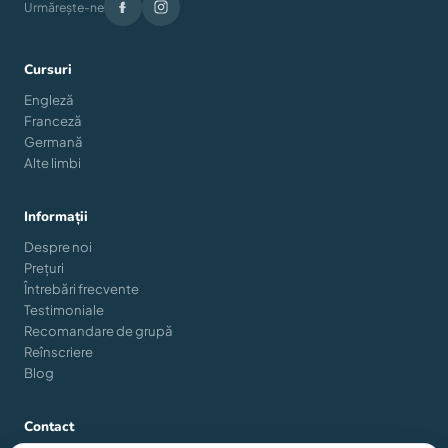
Urmărește-ne
Cursuri
Engleză
Franceză
Germană
Alte limbi
Informații
Despre noi
Prețuri
Întrebări frecvente
Testimoniale
Recomandare de grupă
Reînscriere
Blog
Contact