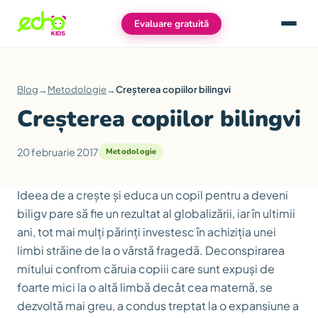
Evaluare gratuită
Meniu
Blog
→
Metodologie
→
Creșterea copiilor bilingvi
Creșterea copiilor bilingvi
20 februarie 2017
Metodologie
Ideea de a crește și educa un copil pentru a deveni
biligv pare să fie un rezultat al globalizării, iar în ultimii
ani, tot mai mulți părinți investesc în achiziția unei
limbi străine de la o vârstă fragedă. Deconspirarea
mitului confrom căruia copiii care sunt expuși de
foarte mici la o altă limbă decât cea maternă, se
dezvoltă mai greu, a condus treptat la o expansiune a