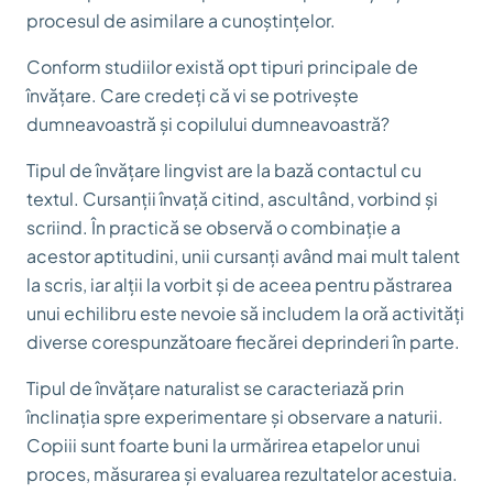
procesul de asimilare a cunoștințelor.
Conform studiilor există opt tipuri principale de
învățare. Care credeți că vi se potrivește
dumneavoastră și copilului dumneavoastră?
Tipul de învățare lingvist are la bază contactul cu
textul. Cursanții învață citind, ascultând, vorbind și
scriind. În practică se observă o combinație a
acestor aptitudini, unii cursanți având mai mult talent
la scris, iar alții la vorbit și de aceea pentru păstrarea
unui echilibru este nevoie să includem la oră activități
diverse corespunzătoare fiecărei deprinderi în parte.
Tipul de învățare naturalist se caracteriază prin
înclinația spre experimentare și observare a naturii.
Copiii sunt foarte buni la urmărirea etapelor unui
proces, măsurarea și evaluarea rezultatelor acestuia.