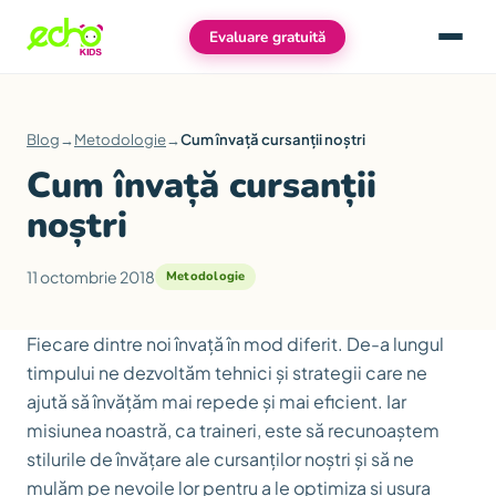
Evaluare gratuită
Meniu
Blog
→
Metodologie
→
Cum învață cursanții noștri
Cum învață cursanții
noștri
11 octombrie 2018
Metodologie
Fiecare dintre noi învață în mod diferit. De-a lungul
timpului ne dezvoltăm tehnici și strategii care ne
ajută să învățăm mai repede și mai eficient. Iar
misiunea noastră, ca traineri, este să recunoaștem
stilurile de învățare ale cursanților noștri și să ne
mulăm pe nevoile lor pentru a le optimiza și ușura