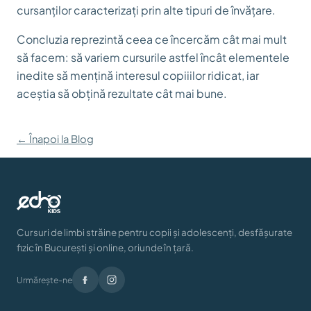
cursanților caracterizați prin alte tipuri de învățare.
Concluzia reprezintă ceea ce încercăm cât mai mult
să facem: să variem cursurile astfel încât elementele
inedite să mențină interesul copiiilor ridicat, iar
aceștia să obțină rezultate cât mai bune.
← Înapoi la Blog
Cursuri de limbi străine pentru copii și adolescenți, desfășurate
fizic în București și online, oriunde în țară.
Urmărește-ne