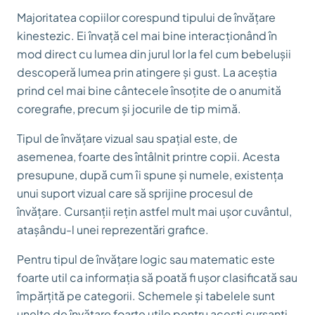
Majoritatea copiilor corespund tipului de învățare
kinestezic. Ei învață cel mai bine interacționând în
mod direct cu lumea din jurul lor la fel cum bebelușii
descoperă lumea prin atingere și gust. La aceștia
prind cel mai bine cântecele însoțite de o anumită
coregrafie, precum și jocurile de tip mimă.
Tipul de învățare vizual sau spațial este, de
asemenea, foarte des întâlnit printre copii. Acesta
presupune, după cum îi spune și numele, existența
unui suport vizual care să sprijine procesul de
învățare. Cursanții rețin astfel mult mai ușor cuvântul,
atașându-l unei reprezentări grafice.
Pentru tipul de învățare logic sau matematic este
foarte util ca informația să poată fi ușor clasificată sau
împărțită pe categorii. Schemele și tabelele sunt
unelte de învățare foarte utile pentru acești cursanți.