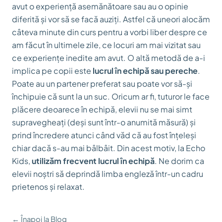
avut o experiență asemănătoare sau au o opinie
diferită și vor să se facă auziți. Astfel că uneori alocăm
câteva minute din curs pentru a vorbi liber despre ce
am făcut în ultimele zile, ce locuri am mai vizitat sau
ce experiențe inedite am avut. O altă metodă de a-i
implica pe copii este
lucrul în echipă sau pereche
.
Poate au un partener preferat sau poate vor să-și
închipuie că sunt la un suc. Oricum ar fi, tuturor le face
plăcere deoarece în echipă, elevii nu se mai simt
supravegheați (deși sunt într-o anumită măsură) și
prind încredere atunci când văd că au fost înțeleși
chiar dacă s-au mai bâlbâit. Din acest motiv, la Echo
Kids,
utilizăm frecvent lucrul în echipă
. Ne dorim ca
elevii noștri să deprindă limba engleză într-un cadru
prietenos și relaxat.
← Înapoi la Blog