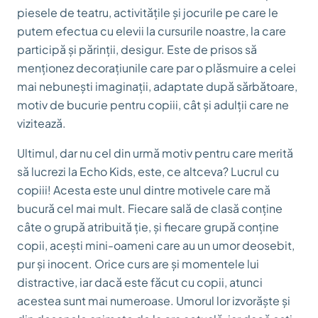
piesele de teatru, activitățile și jocurile pe care le
putem efectua cu elevii la cursurile noastre, la care
participă și părinții, desigur. Este de prisos să
menționez decorațiunile care par o plăsmuire a celei
mai nebunești imaginații, adaptate după sărbătoare,
motiv de bucurie pentru copiii, cât și adulții care ne
vizitează.
Ultimul, dar nu cel din urmă motiv pentru care merită
să lucrezi la Echo Kids, este, ce altceva? Lucrul cu
copiii! Acesta este unul dintre motivele care mă
bucură cel mai mult. Fiecare sală de clasă conține
câte o grupă atribuită ție, și fiecare grupă conține
copii, acești mini-oameni care au un umor deosebit,
pur și inocent. Orice curs are și momentele lui
distractive, iar dacă este făcut cu copii, atunci
acestea sunt mai numeroase. Umorul lor izvorăște și