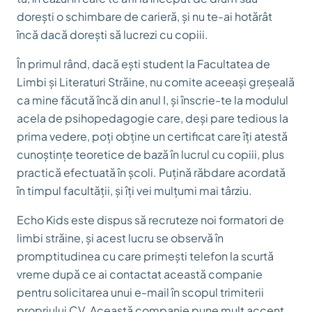
dorești o schimbare de carieră, și nu te-ai hotărât
încă dacă dorești să lucrezi cu copiii.
În primul rând, dacă ești student la Facultatea de
Limbi și Literaturi Străine, nu comite aceeași greșeală
ca mine făcută încă din anul I, și înscrie-te la modulul
acela de psihopedagogie care, deși pare
tedious
la
prima vedere, poți obține un certificat care îți atestă
cunoștințe teoretice de bază în lucrul cu copiii, plus
practică efectuată în școli. Puțină răbdare acordată
în timpul facultății, și îți vei mulțumi mai târziu.
Echo Kids este dispus să recruteze noi formatori de
limbi străine, și acest lucru se observă în
promptitudinea cu care primești telefon la scurtă
vreme după ce ai contactat această companie
pentru solicitarea unui e-mail în scopul trimiterii
propriului CV. Această companie pune mult accent