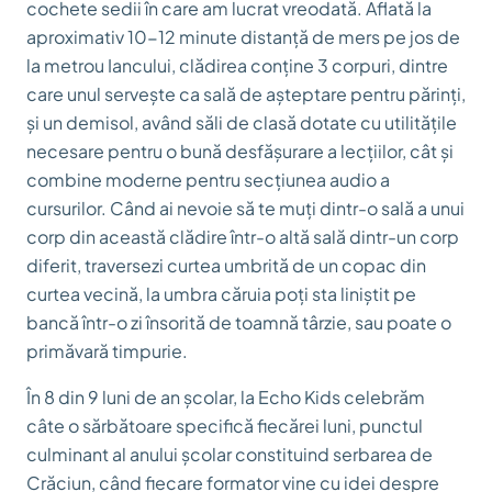
cochete sedii în care am lucrat vreodată. Aflată la
aproximativ 10-12 minute distanță de mers pe jos de
la metrou Iancului, clădirea conține 3 corpuri, dintre
care unul servește ca sală de așteptare pentru părinți,
și un demisol, având săli de clasă dotate cu utilitățile
necesare pentru o bună desfășurare a lecțiilor, cât și
combine moderne pentru secțiunea audio a
cursurilor. Când ai nevoie să te muți dintr-o sală a unui
corp din această clădire într-o altă sală dintr-un corp
diferit, traversezi curtea umbrită de un copac din
curtea vecină, la umbra căruia poți sta liniștit pe
bancă într-o zi însorită de toamnă târzie, sau poate o
primăvară timpurie.
În 8 din 9 luni de an școlar, la Echo Kids celebrăm
câte o sărbătoare specifică fiecărei luni, punctul
culminant al anului școlar constituind serbarea de
Crăciun, când fiecare formator vine cu idei despre