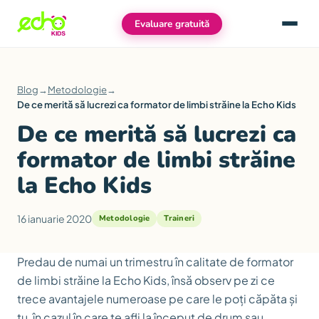
Evaluare gratuită
Meniu
Blog
→
Metodologie
→
De ce merită să lucrezi ca formator de limbi străine la Echo Kids
De ce merită să lucrezi ca
formator de limbi străine
la Echo Kids
16 ianuarie 2020
Metodologie
Traineri
Predau de numai un trimestru în calitate de formator
de limbi străine la Echo Kids, însă observ pe zi ce
trece avantajele numeroase pe care le poți căpăta și
tu, în cazul în care te afli la început de drum sau