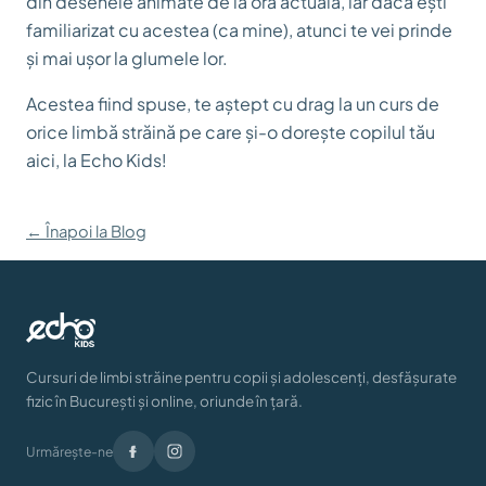
din desenele animate de la ora actuală, iar dacă ești
familiarizat cu acestea (ca mine), atunci te vei prinde
și mai ușor la glumele lor.
Acestea fiind spuse, te aștept cu drag la un curs de
orice limbă străină pe care și-o dorește copilul tău
aici, la Echo Kids!
← Înapoi la Blog
Cursuri de limbi străine pentru copii și adolescenți, desfășurate
fizic în București și online, oriunde în țară.
Urmărește-ne