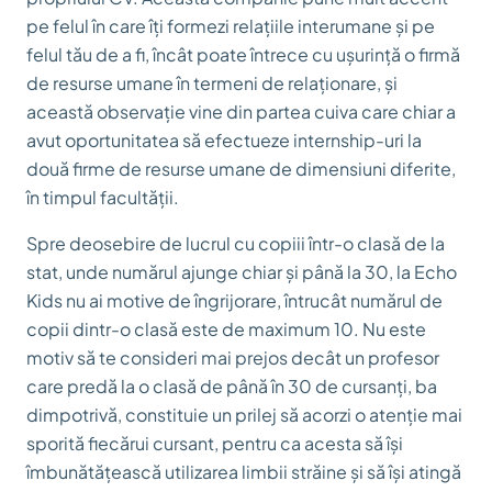
pe felul în care îți formezi relațiile interumane și pe
felul tău de a fi, încât poate întrece cu ușurință o firmă
de resurse umane în termeni de relaționare, și
această observație vine din partea cuiva care chiar a
avut oportunitatea să efectueze internship-uri la
două firme de resurse umane de dimensiuni diferite,
în timpul facultății.
Spre deosebire de lucrul cu copiii într-o clasă de la
stat, unde numărul ajunge chiar și până la 30, la Echo
Kids nu ai motive de îngrijorare, întrucât numărul de
copii dintr-o clasă este de maximum 10. Nu este
motiv să te consideri mai prejos decât un profesor
care predă la o clasă de până în 30 de cursanți, ba
dimpotrivă, constituie un prilej să acorzi o atenție mai
sporită fiecărui cursant, pentru ca acesta să își
îmbunătățească utilizarea limbii străine și să își atingă