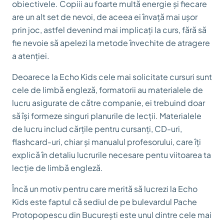
obiectivele. Copiii au foarte multă energie și fiecare
are un alt set de nevoi, de aceea ei învață mai ușor
prin joc, astfel devenind mai implicați la curs, fără să
fie nevoie să apelezi la metode învechite de atragere
a atenției.
Deoarece la Echo Kids cele mai solicitate cursuri sunt
cele de limbă engleză, formatorii au materialele de
lucru asigurate de către companie, ei trebuind doar
să își formeze singuri planurile de lecții. Materialele
de lucru includ cărțile pentru cursanți, CD-uri,
flashcard-uri, chiar și manualul profesorului, care îți
explică în detaliu lucrurile necesare pentu viitoarea ta
lecție de limbă engleză.
Încă un motiv pentru care merită să lucrezi la Echo
Kids este faptul că sediul de pe bulevardul Pache
Protopopescu din București este unul dintre cele mai