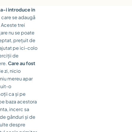
 a-i introduce in
a care se adaugă
 Aceste trei
țare nu se poate
eptat, prețuit de
ajutat pe ici-colo
erciții de
ere.
Care au fost
 zi, nicio
eniu mereu apar
tuit-o
ții ca și pe
 pe baza acestora
inta, incerc sa
 de gânduri și de
multe despre