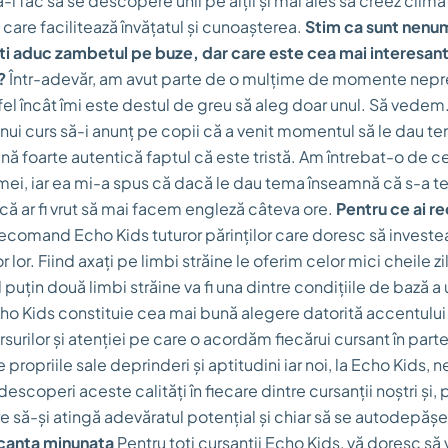
să-i fac să se descopere unii pe alții și mai ales să creez clima
 care facilitează învățatul și cunoașterea.
Stim ca sunt nenu
ti aduc zambetul pe buze, dar care este cea mai interesan
?
Într-adevăr, am avut parte de o mulțime de momente nepr
fel încât îmi este destul de greu să aleg doar unul. Să vedem.
 unui curs să-i anunț pe copii că a venit momentul să le dau tem
ină foarte autentică faptul că este tristă. Am întrebat-o de
mei, iar ea mi-a spus că dacă le dau tema înseamnă că s-a te
 că ar fi vrut să mai facem engleză câteva ore.
Pentru ce ai 
comand Echo Kids tuturor părinților care doresc să investe
ilor lor. Fiind axați pe limbi străine le oferim celor mici cheile
puțin două limbi străine va fi una dintre condițiile de bază a 
 Kids constituie cea mai bună alegere datorită accentului
ursurilor și atenției pe care o acordăm fiecărui cursant în part
 propriile sale deprinderi și aptitudini iar noi, la Echo Kids, 
escoperi aceste calități în fiecare dintre cursanții noștri și,
are să-și atingă adevăratul potențial și chiar să se autodepăș
canta minunata
Pentru toți cursanții Echo Kids, vă doresc să v