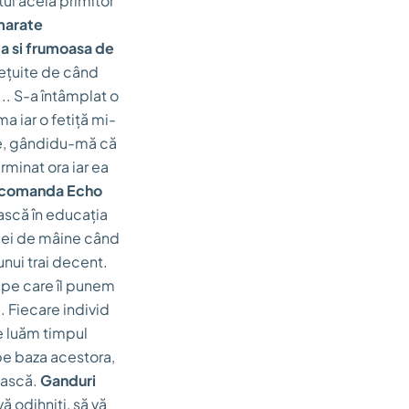
tul acela primitor
marate
ta si frumoasa de
ețuite de când
.. S-a întâmplat o
a iar o fetiță mi-
 ce, gândidu-mă că
rminat ora iar ea
recomanda Echo
ască în educația
 zilei de mâine când
unui trai decent.
 pe care îl punem
e. Fiecare individ
ne luăm timpul
 pe baza acestora,
ească.
Ganduri
ă odihniți, să vă