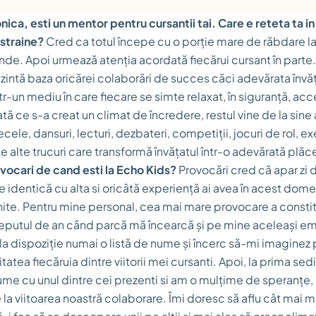
ica, esti un mentor pentru cursantii tai. Care e reteta ta in
 straine?
Cred ca totul începe cu o porție mare de răbdare l
nde. Apoi urmează atenția acordată fiecărui cursant în parte.
zintă baza oricărei colaborări de succes căci adevărata învă
-un mediu în care fiecare se simte relaxat, în siguranță, acc
ată ce s-a creat un climat de încredere, restul vine de la sine 
cele, dansuri, lecturi, dezbateri, competiții, jocuri de rol, ex
e alte trucuri care transformă învățatul într-o adevărată plăc
vocari de cand esti la Echo Kids?
Provocări cred că apar zi de
e identică cu alta si oricâtă experiență ai avea în acest dom
lnite. Pentru mine personal, cea mai mare provocare a consti
putul de an când parcă mă încearcă și pe mine aceleași emo
 la dispoziție numai o listă de nume și încerc să-mi imaginez
tatea fiecăruia dintre viitorii mei cursanti. Apoi, la prima sed
ume cu unul dintre cei prezenti si am o mulțime de speranțe,
e la viitoarea noastră colaborare. Îmi doresc să aflu cât mai 