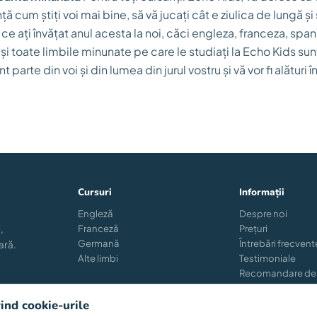
 cum știți voi mai bine, să vă jucați cât e ziulica de lungă și 
 ce ați învățat anul acesta la noi, căci engleza, franceza, spa
 și toate limbile minunate pe care le studiați la Echo Kids sunt 
parte din voi și din lumea din jurul vostru și vă vor fi alături 
Cursuri
Informații
Engleză
Despre noi
Franceză
Prețuri
,
Germană
Întrebări frecvent
ară.
Alte limbi
Testimoniale
Recomandare de
Reînscriere
Blog
vind cookie-urile