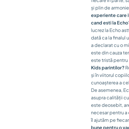
fiecare în parte, 
și plin de armonie
experiente care i
cand esti la Echo
lucrez la Echo ast
dată ca la finalul
a declarat cu o m
este din cauza te
este tristă pentru
Kids parintilor?
Re
și în viitorul copi
cunoașterea a cel 
De asemenea, Echo
asupra calității c
este deosebit, are
necesar pentru a d
îl ajutăm pe fiec
bune pentru o va