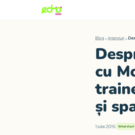
Blog
→
Interviuri
→
Des
Despr
cu Mo
train
și sp
1 iulie 2015
Interviuri