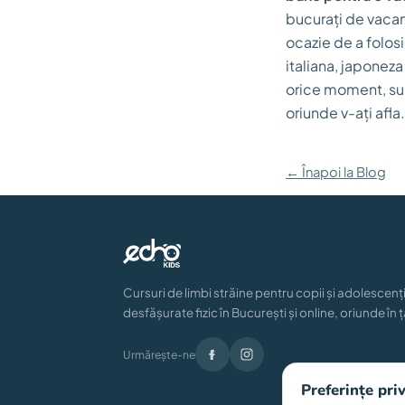
bucurați de vacanță
ocazie de a folosi
italiana, japoneza
orice moment, sunt 
oriunde v-ați afla.
← Înapoi la Blog
Cursuri de limbi străine pentru copii și adolescenți
desfășurate fizic în București și online, oriunde în ț
Urmărește-ne
Preferințe pri