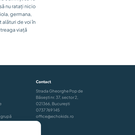
să nu ratați nicio
niola, germana,
alături de voi în
întreaga viață
Contact
Strada Gheorghe Pop de
Băsești nr. 37, sector 2,
e
021366, București
0737 769 145
 grupă
office@echokids.ro