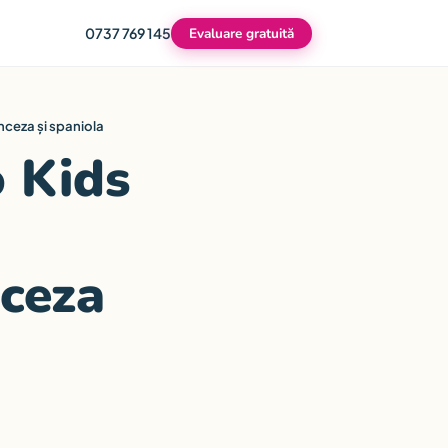
0737 769 145
Evaluare gratuită
nceza și spaniola
 Kids
nceza