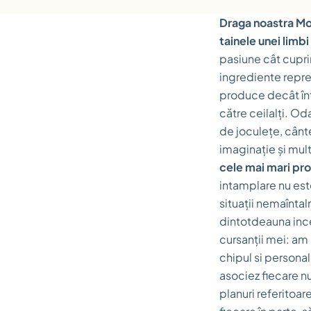
Draga noastra Mon
tainele unei limbi
pasiune cât cupri
ingrediente repre
produce decât într
către ceilalți. Od
de joculețe, cânte
imaginație și mult
cele mai mari pro
intamplare nu est
situații nemaînta
dintotdeauna ince
cursanții mei: am
chipul si personali
asociez fiecare n
planuri referitoar