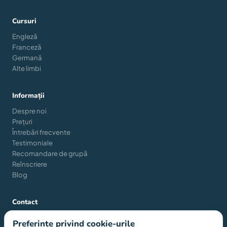
Cursuri
Engleză
Franceză
Germană
Alte limbi
Informații
Despre noi
Prețuri
Întrebări frecvente
Testimoniale
Recomandare de grupă
Reînscriere
Blog
Contact
Strada Gheorghe Pop de Băsești nr. 37, sector 2, 021366,
Preferințe privind cookie-urile