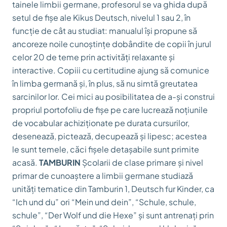
tainele limbii germane, profesorul se va ghida după
setul de fișe ale Kikus Deutsch, nivelul 1 sau 2, în
funcție de cât au studiat: manualul își propune să
ancoreze noile cunoștințe dobândite de copii în jurul
celor 20 de teme prin activități relaxante și
interactive. Copiii cu certitudine ajung să comunice
în limba germană și, în plus, să nu simtă greutatea
sarcinilor lor. Cei mici au posibilitatea de a-și construi
propriul portofoliu de fișe pe care lucrează noțiunile
de vocabular achiziționate pe durata cursurilor,
desenează, pictează, decupează și lipesc; acestea
le sunt temele, căci fișele detașabile sunt primite
acasă.
TAMBURIN
Școlarii de clase primare și nivel
primar de cunoaștere a limbii germane studiază
unități tematice din Tamburin 1, Deutsch fur Kinder, ca
“Ich und du” ori “Mein und dein”, “Schule, schule,
schule”, “Der Wolf und die Hexe” și sunt antrenați prin