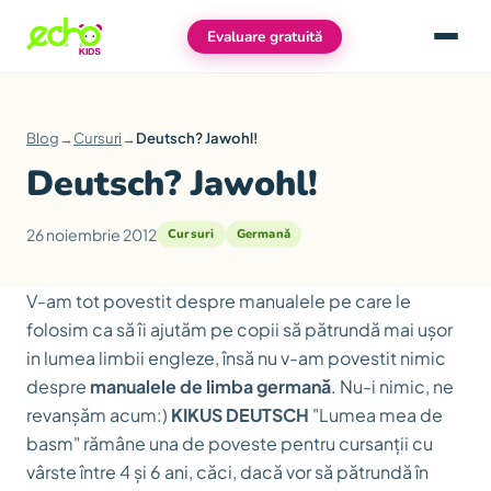
Evaluare gratuită
Meniu
Blog
→
Cursuri
→
Deutsch? Jawohl!
Deutsch? Jawohl!
26 noiembrie 2012
Cursuri
Germană
V-am tot povestit despre manualele pe care le
folosim ca să îi ajutăm pe copii să pătrundă mai ușor
in lumea limbii engleze, însă nu v-am povestit nimic
despre
manualele de limba germană
. Nu-i nimic, ne
revanșăm acum:)
KIKUS DEUTSCH
"Lumea mea de
basm" rămâne una de poveste pentru cursanții cu
vârste între 4 și 6 ani, căci, dacă vor să pătrundă în