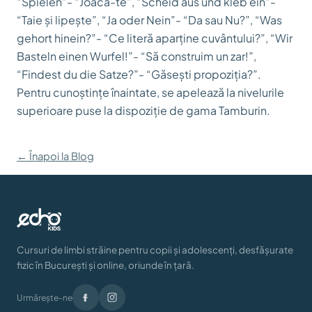
“Spielen”- “Joacă-te”, “Scheid aus und kleb ein”-
“Taie și lipește”, “Ja oder Nein”- “Da sau Nu?”, “Was
gehort hinein?”- “Ce literă aparține cuvântului?”, “Wir
Basteln einen Wurfel!”- “Să construim un zar!”,
“Findest du die Satze?”- “Găsești propoziția?”.
Pentru cunoștințe înaintate, se apelează la nivelurile
superioare puse la dispoziție de gama Tamburin.
← Înapoi la Blog
Cursuri de limbi străine pentru copii și adolescenți, desfășurate
fizic în București și online, oriunde în țară.
Urmărește-ne