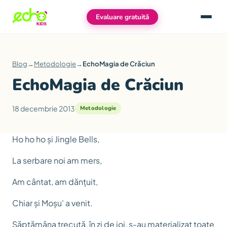
Evaluare gratuită
Meniu
Blog
→
Metodologie
→
EchoMagia de Crăciun
EchoMagia de Crăciun
18 decembrie 2013
Metodologie
Ho ho ho și Jingle Bells,
La serbare noi am mers,
Am cântat, am dănțuit,
Chiar și Moșu' a venit.
Săptămâna trecută, în zi de joi, s-au materializat toate