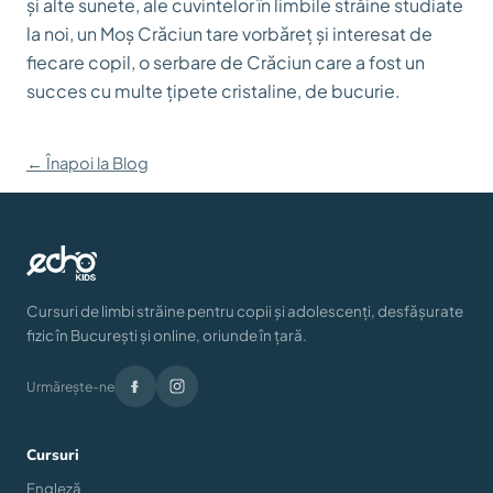
și alte sunete, ale cuvintelor în limbile străine studiate
la noi, un Moș Crăciun tare vorbăreț și interesat de
fiecare copil, o serbare de Crăciun care a fost un
succes cu multe țipete cristaline, de bucurie.
← Înapoi la Blog
Cursuri de limbi străine pentru copii și adolescenți, desfășurate
fizic în București și online, oriunde în țară.
Urmărește-ne
Cursuri
Engleză