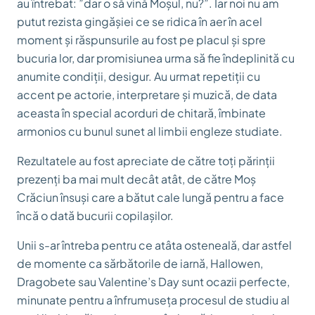
au întrebat: ”dar o să vină Moșul, nu?”. Iar noi nu am
putut rezista gingășiei ce se ridica în aer în acel
moment și răspunsurile au fost pe placul și spre
bucuria lor, dar promisiunea urma să fie îndeplinită cu
anumite condiții, desigur. Au urmat repetiții cu
accent pe actorie, interpretare și muzică, de data
aceasta în special acorduri de chitară, îmbinate
armonios cu bunul sunet al limbii engleze studiate.
Rezultatele au fost apreciate de către toți părinții
prezenți ba mai mult decât atât, de către Moș
Crăciun însuși care a bătut cale lungă pentru a face
încă o dată bucurii copilașilor.
Unii s-ar întreba pentru ce atâta osteneală, dar astfel
de momente ca sărbătorile de iarnă, Hallowen,
Dragobete sau Valentine’s Day sunt ocazii perfecte,
minunate pentru a înfrumuseța procesul de studiu al