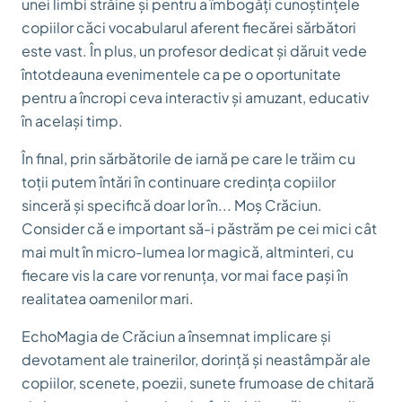
unei limbi străine și pentru a îmbogăți cunoștințele
copiilor căci vocabularul aferent fiecărei sărbători
este vast. În plus, un profesor dedicat și dăruit vede
întotdeauna evenimentele ca pe o oportunitate
pentru a încropi ceva interactiv și amuzant, educativ
în același timp.
În final, prin sărbătorile de iarnă pe care le trăim cu
toții putem întări în continuare credința copiilor
sinceră și specifică doar lor în... Moș Crăciun.
Consider că e important să-i păstrăm pe cei mici cât
mai mult în micro-lumea lor magică, altminteri, cu
fiecare vis la care vor renunța, vor mai face pași în
realitatea oamenilor mari.
EchoMagia de Crăciun a însemnat implicare și
devotament ale trainerilor, dorință și neastâmpăr ale
copiilor, scenete, poezii, sunete frumoase de chitară