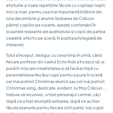
eforturile și toate repetițiile făcute cu copilașii noștri,
mici și mari, pentru cea mai importantă întâlnire din
luna decembrie și anume Serbarea de Crăciun:
părinții copiilor pe o parte, așezați confortabil în
scaunele relaxante ale auditoriului și copiii de partea
cealaltă, efectiv pe scenă, în poziția privilegiată de
interpreți.
Totul a început, desigur, cu ceva timp în urmă, când
fiecare profesor din cadrul Echo Kids a început să-și
pună în mișcare creativitatea și să facă echipă cu
personalitatea fiecărui copil pentru a pune în scenă
cel mai potrivit Christmas sketch sau cel mai potrivit
Christmas song, dedicate, evident, lui Moș Crăciun...
trebuie să recunosc, a fost personajul central, căci
după ce a fost anunțată serbarea, după ce au fost
făcute planurile pentru fiecare rol în parte, toți copiii