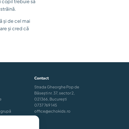
 copil trebuie să
străină.
ă și de cel mai
are și cred că
Contact
Strada Gheorghe Pop de
Băsești nr. 37, sector 2,
e
021366, București
0737 769 145
 grupă
office@echokids.ro