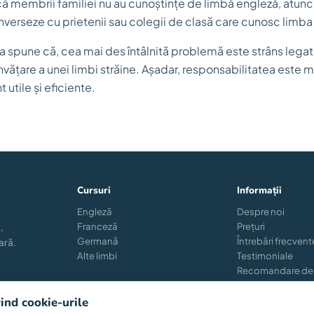
că membrii familiei nu au cunoștințe de limbă engleză, atunci
onverseze cu prietenii sau colegii de clasă care cunosc limba 
n a spune că, cea mai des întâlnită problemă este strâns legat
nvățare a unei limbi străine. Așadar, responsabilitatea este m
 utile și eficiente.
Cursuri
Informații
Engleză
Despre noi
Franceză
Prețuri
,
Germană
Întrebări frecvent
ară.
Alte limbi
Testimoniale
Recomandare de
Reînscriere
Blog
vind cookie-urile