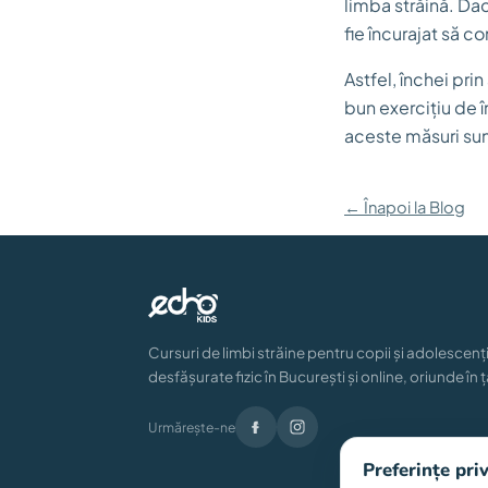
limba străină. Da
fie încurajat să c
Astfel, închei pri
bun exercițiu de î
aceste măsuri sunt
← Înapoi la Blog
Cursuri de limbi străine pentru copii și adolescenți
desfășurate fizic în București și online, oriunde în ț
Urmărește-ne
Preferințe pri