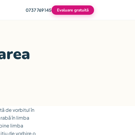
0737 769 145
Evaluare gratuită
area
ă de vorbitul în
grabă în limba
 bine limba
ițiu de vorbire o