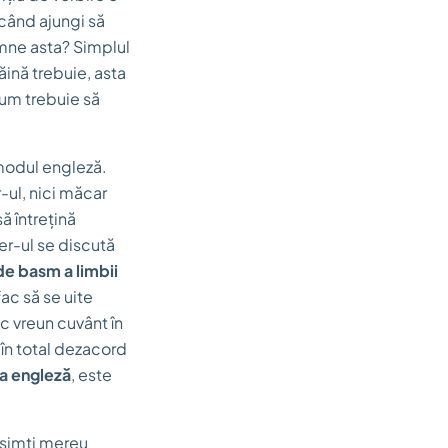
 când ajungi să
emne asta? Simplul
răină trebuie, asta
cum trebuie să
 modul engleză.
r-ul, nici măcar
ă întrețină
ner-ul se discută
de basm a limbii
fac să se uite
c vreun cuvânt în
în total dezacord
a engleză
, este
r simți mereu