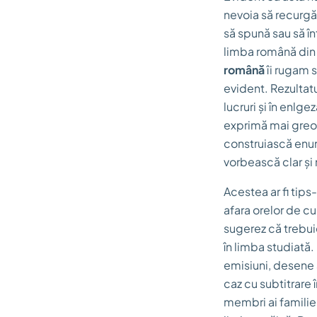
nevoia să recurgă
să spună sau să în
limba română din
română
îi rugam s
evident. Rezultatu
lucruri și în enlge
exprimă mai greoi
construiască enunț
vorbească clar și 
Acestea ar fi
tips
-
afara orelor de cu
sugerez că trebuie
în limba studiată.
emisiuni, desene a
caz cu subtitrare 
membri ai familie