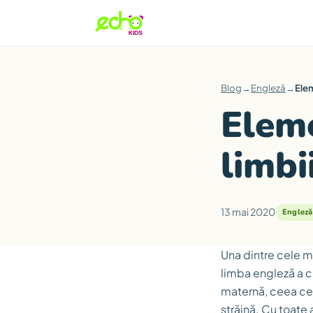
Blog
→
Engleză
→
Elem
Eleme
limbi
13 mai 2020
Engleză
Una dintre cele ma
limba engleză a c
maternă, ceea ce 
străină. Cu toate 