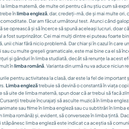
 la limba maternă, de multe ori pentru că nu știu cum să exp
trebe în
limba engleză
, dar, credeți-mă, de și mai multe ori, 
 comoditate. Dar am făcut următorul test. Atunci când galo
ă se oprească și să încerce să spună aceleași lucruri, doar că
l a fost surprinzător. Cei mai mulți dintre ei puteau foarte b
ză, unii chiar fără nicio problemă. Dar chiar și în cazul în care un
 sau cu multe greșeli gramaticale, este mai bine ca el să înc
uri și gânduri în limba studiată, decât să renunțe la acest ef
mult în
limba română
. Varianta din urmă nu va aduce niciun re
urile pentru activitatea la clasă, dar este la fel de important și
rs.
Limba engleză
trebuie să devină o constantă în viața copii
 să uite de limba maternă, spun doar că ar trebui să facă zilni
 Cursanții trebuie încurajați să asculte muzică în limba engleză
nimate sau filme în limba engleză sau cu subtitrări în limba e
în limba română) și, evident, să converseze în limba țintă. Dacă
i stăpânesc limba engleză este indicat ca aceștia să comuni