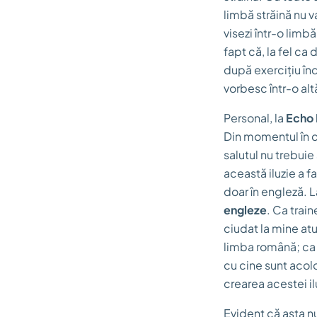
limbă străină nu v
visezi într-o limb
fapt că, la fel ca 
după exercițiu în
vorbesc într-o alt
Personal, la
Echo 
Din momentul în car
salutul nu trebuie
această iluzie a f
doar în engleză. 
engleze
. Ca train
ciudat la mine at
limba română; ca 
cu cine sunt acolo
crearea acestei il
Evident că asta nu