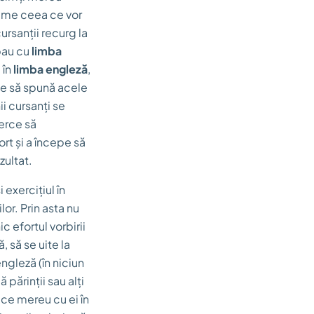
rime ceea ce vor
cursanții recurg la
pau cu
limba
 în
limba engleză
,
ine să spună acele
ii cursanți se
erce să
ort și a începe să
zultat.
 exercițiul în
lor. Prin asta nu
c efortul vorbirii
, să se uite la
ngleză (în niciun
 părinții sau alți
ce mereu cu ei în