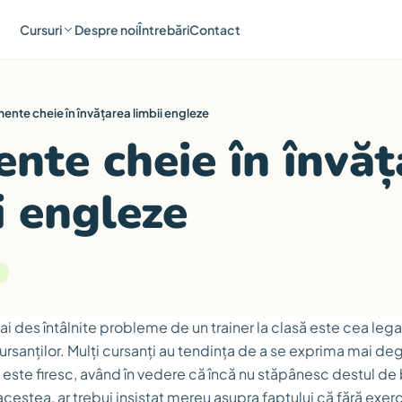
Cursuri
Despre noi
Întrebări
Contact
ente cheie în învățarea limbii engleze
nte cheie în învăț
i engleze
i des întâlnite probleme de un trainer la clasă este cea legat
ursanților. Mulți cursanți au tendința de a se exprima mai de
este firesc, având în vedere că încă nu stăpânesc destul de
acestea, ar trebui insistat mereu asupra faptului că fără exerc