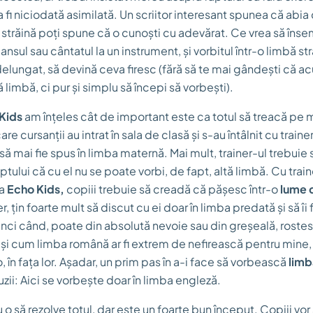
a fi niciodată asimilată. Un scriitor interesant spunea că abia
ă străină poți spune că o cunoști cu adevărat. Ce vrea să îns
dansul sau cântatul la un instrument, și vorbitul într-o limbă st
delungat, să devină ceva firesc (fără să te mai gândești că a
ă limbă, ci pur și simplu să începi să vorbești).
Kids
am înțeles cât de important este ca totul să treacă pe
e cursanții au intrat în sala de clasă și s-au întâlnit cu traine
 să mai fie spus în limba maternă. Mai mult, trainer-ul trebuie s
aptului că cu el nu se poate vorbi, de fapt, altă limbă. Cu trai
La
Echo Kids,
copiii trebuie să creadă că pășesc într-o
lume 
er, țin foarte mult să discut cu ei doar în limba predată și să îi 
unci când, poate din absolută nevoie sau din greșeală, rostes
și cum limba română ar fi extrem de nefirească pentru mine, 
, în fața lor. Așadar, un prim pas în a-i face să vorbească
limb
uzii: Aici se vorbește doar în limba engleză.
 o să rezolve totul, dar este un foarte bun început. Copiii vo