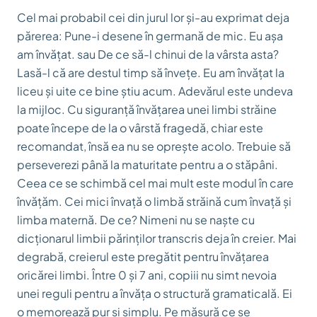
Cel mai probabil cei din jurul lor și-au exprimat deja
părerea:
Pune-i desene în germană de mic. Eu așa
am învățat.
sau
De ce să-l chinui de la vârsta asta?
Lasă-l că are destul timp să învețe. Eu am învățat la
liceu și uite ce bine știu acum.
Adevărul este undeva
la mijloc. Cu siguranță învățarea unei limbi străine
poate începe de la o vârstă fragedă, chiar este
recomandat, însă ea nu se oprește acolo. Trebuie să
perseverezi până la maturitate pentru a o stăpâni.
Ceea ce se schimbă cel mai mult este modul în care
învățăm. Cei mici învață o limbă străină cum învață și
limba maternă. De ce? Nimeni nu se naște cu
dicționarul limbii părinților
transcris
deja în creier. Mai
degrabă, creierul este
pregătit
pentru învățarea
oricărei limbi. Între 0 și 7 ani, copiii nu simt nevoia
unei reguli pentru a învăța o structură gramaticală. Ei
o memorează pur și simplu. Pe măsură ce se