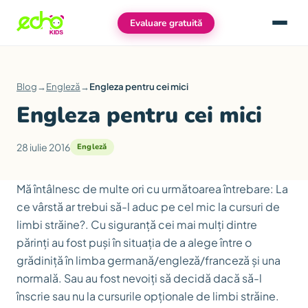
Evaluare gratuită
Meniu
Blog
→
Engleză
→
Engleza pentru cei mici
Engleza pentru cei mici
28 iulie 2016
Engleză
Mă întâlnesc de multe ori cu următoarea întrebare:
La
ce vârstă ar trebui să-l aduc pe cel mic la cursuri de
limbi străine?
. Cu siguranță cei mai mulți dintre
părinți au fost puși în situația de a alege între o
grădiniță în limba germană/engleză/franceză și una
normală. Sau au fost nevoiți să decidă dacă să-l
înscrie sau nu la cursurile opționale de limbi străine.