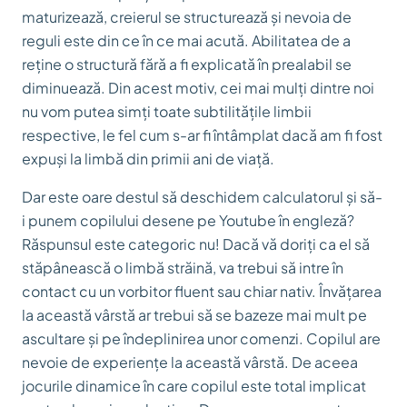
maturizează, creierul se structurează și nevoia de
reguli este din ce în ce mai acută. Abilitatea de a
reține o structură fără a fi explicată în prealabil se
diminuează. Din acest motiv, cei mai mulți dintre noi
nu vom putea simți toate subtilitățile limbii
respective, le fel cum s-ar fi întâmplat dacă am fi fost
expuși la limbă din primii ani de viață.
Dar este oare destul să deschidem calculatorul și să-
i punem copilului desene pe Youtube în engleză?
Răspunsul este categoric nu! Dacă vă doriți ca el să
stăpânească o limbă străină, va trebui să intre în
contact cu un vorbitor fluent sau chiar nativ. Învățarea
la această vârstă ar trebui să se bazeze mai mult pe
ascultare și pe îndeplinirea unor comenzi. Copilul are
nevoie de experiențe la această vârstă. De aceea
jocurile dinamice în care copilul este total implicat