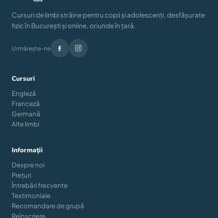
Cursuri de limbi străine pentru copii și adolescenți, desfășurate
fizic în București și online, oriunde în țară.
Urmărește-ne
Cursuri
Engleză
Franceză
Germană
Alte limbi
Informații
Despre noi
Prețuri
Întrebări frecvente
Testimoniale
Recomandare de grupă
Reînscriere