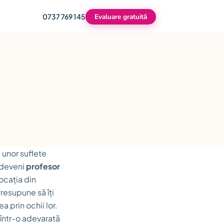
0737 769 145
Evaluare gratuită
; unor suflete
a deveni
profesor
vocația din
Presupune să îți
ea prin ochii lor.
 într-o adevarată