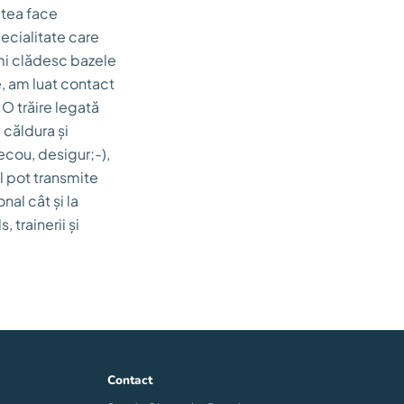
utea face
pecialitate care
-mi clădesc bazele
, am luat contact
O trăire legată
 căldura și
 ecou, desigur;-),
-l pot transmite
nal cât și la
trainerii și
Contact