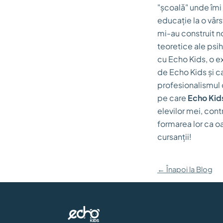
"școală" unde îmi
educație la o vârs
mi-au construit no
teoretice ale psi
cu Echo Kids, o e
de Echo Kids și c
profesionalismul cu
pe care
Echo Kid
elevilor mei, cont
formarea lor ca o
cursanții!
← Înapoi la Blog