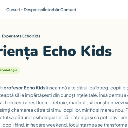
Cursuri
Despre noi
Întrebări
Contact
→
Experiența Echo Kids
iența Echo Kids
etodologie
fi
profesor Echo Kids
înseamnă a te dărui, ca întreg, copiilor
teaptă să le împărtășești din cunoștințele tale. Însă pentru 
ă-ți dorești acest lucru. Trebuie, mai întâi, să conștientizezi 
să simți chemarea către tărâmul copiilor, mirific și mereu nou. 
etul să pătrunzi psihologia lor, să-i înțelegi și să poți privi lum
 copil fiind, în fiecare weekend, locuința mea se transforma