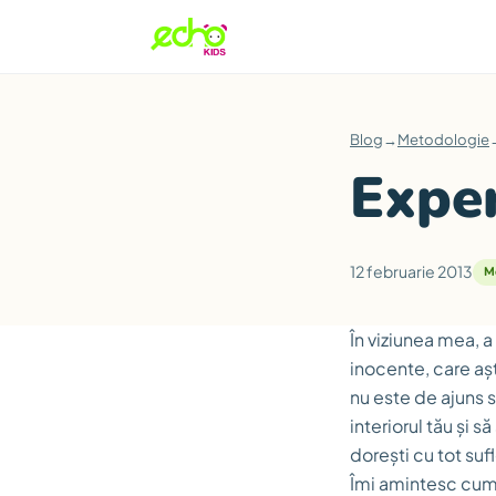
Blog
→
Metodologie
Exper
12 februarie 2013
M
În viziunea mea, a 
inocente, care aș
nu este de ajuns s
interiorul tău și 
dorești cu tot sufl
Îmi amintesc cum,