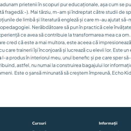
 adunam prietenii în scopuri pur educaționale, așa cum se p
tă fragedă:-). Mai târziu, m-am și îndreptat către studii de s
țiunile de limbă și literatură engleză și care m-au ajutat să
hopedagogiei. Nerăbdătoare să pun în practică cele învățate
xperiență ce avea să contribuie la transformarea mea ca om. 
are cred că este a mai multora, este aceea că impresionează
 care trainerii își înconjoară și lucrează cu elevii lor. Este un
s
l-a produs în interiorul meu, unul benefic și pe care sper să
ribuind, astfel, nu numai la construirea bagajului lor informațio
ameni. Este o șansă minunată să creștem împreună, Echo Kids, 
Cursuri
Informații