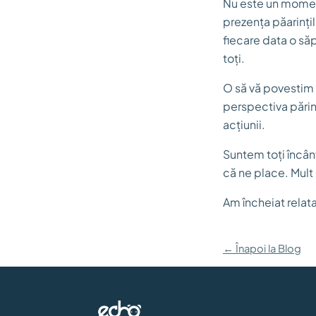
Nu este un moment 
prezența păarințil
fiecare data o săp
toți.
O să vă povestim 
perspectiva părin
acțiunii.
Suntem toți încânt
că ne place. Mult 
Am încheiat relat
← Înapoi la Blog