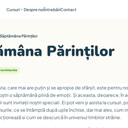
Cursuri
Despre noi
Întrebări
Contact
Săptămâna Părinților
ămâna Părinților
Evenimente
 care mai are puțin și se apropie de sfârșit, este pentru noi
noștri o săptămână plină de emoții. Și aceasta, deoarece, în 
sunt invitații noștri speciali. Ei pot veni și asista la cursuri,
surile, ce se întâmplă după ușile închise, dar mai ales, cum 
acționează si cum se descurcă în universul limbilor străine.