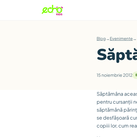
Blog
→
Evenimente
→
Săpt
15 noiembrie 2012
Săptămâna aceasta,
pentru cursanții 
săptămână părinții 
se desfășoară cur
copiii lor, cum re