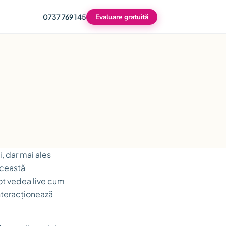
0737 769 145
Evaluare gratuită
, dar mai ales
această
 pot vedea live cum
interacționează