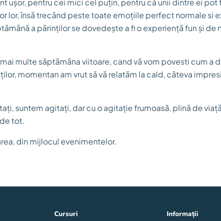
ușor, pentru cei mici cel puțin, pentru că unii dintre ei pot f
or lor, însă trecând peste toate emoțiile perfect normale si e
tămână a părinților se dovedește a fi o experiență fun și de 
mai multe săptămâna viitoare, cand vă vom povesti cum a dec
ților, momentan am vrut să vă relatăm la cald, câteva impresi
ați, suntem agitați, dar cu o agitație frumoasă, plină de via
de tot.
area, din mijlocul evenimentelor.
Cursuri
Informații