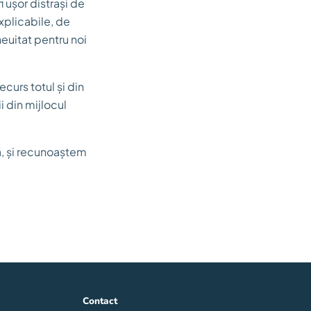
i ușor distrași de
xplicabile, de
neuitat pentru noi
urs totul și din
i din mijlocul
ță, și recunoaștem
Contact