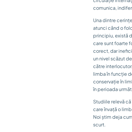
circulație interna
comunica, indifer
Una dintre cerințe
atunci când o folo
principiu, există 
care sunt foarte 
corect, dar inefic
un nivel scăzut d
către interlocutor
limba în funcție de
conservație în li
în perioada următ
Studiile relevă că
care învață o lim
Noi știm deja cum
scurt.