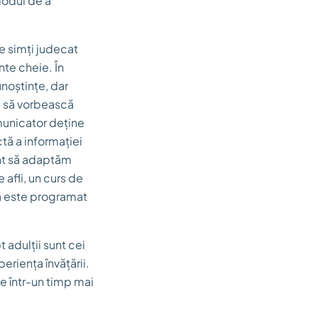
modul de a
te simți judecat
nte cheie. În
unoștințe, dar
ul să vorbească
omunicator deține
tă a informației
tant să adaptăm
e afli, un curs de
ta este programat
t adulții sunt cei
eriența învățării.
e într-un timp mai