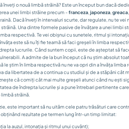
 să înveți o nouă limbă străină? Este un început bun dacă ded
ierea unei limbi străine precum -
franceza
,
japoneza
,
greaca
raină. Dacă înveți în intervaluri scurte, dar regulate, nu te vei
străină. Una dintre formele pasive de învățare a unei limbi st
limba respectivă. Te vei obișnui cu sunetele, ritmul și intonaț
nvăța este să nu îți fie teamă să faci greșeli în limba respec
ndrepta lucrurile. Când suntem copii, este de așteptat să fac
ulnerabili. A admite de la bun început că nu știm absolut toa
ă le știm în limba respectivă nu ne va opri din a învăța limba
va da libertatea de a continua cu studiul și de a stăpâni cât 
znește că comiți cât mai multe greșeli atunci când nu ești si
itatea de îndrepta lucrurile și a pune întrebari pertinente care
 limbă străină.
ie, este important să nu uităm cele patru trăsături care contr
, obținând rezultate pe termen lung într-un timp limitat:
ia la auzul, intonația și ritmul unui cuvânt);