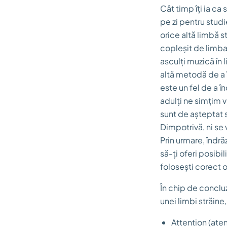
Cât timp îți ia ca
pe zi pentru stud
orice altă limbă st
copleșit de limba 
asculți muzică în 
altă metodă de a î
este un fel de a î
adulți ne simțim v
sunt de așteptat s
Dimpotrivă, ni se 
Prin urmare, îndră
să-ți oferi posibil
folosești corect o
În chip de concluz
unei limbi străine
Attention (atenț