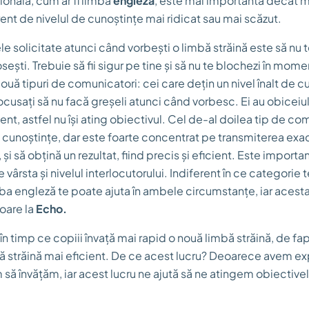
țională, cum ar fi limba
engleză
, este mai importantă decât 
ent de nivelul de cunoștințe mai ridicat sau mai scăzut.
le solicitate atunci când vorbești o limbă străină este să nu 
sești. Trebuie să fii sigur pe tine și să nu te blochezi în mome
două tipuri de comunicatori: cei care dețin un nivel înalt de c
focusați să nu facă greșeli atunci când vorbesc. Ei au obicei
ient, astfel nu își ating obiectivul. Cel de-al doilea tip de c
e cunoștințe, dar este foarte concentrat pe transmiterea exac
, și să obțină un rezultat, fiind precis și eficient. Este impor
 vârsta și nivelul interlocutorului. Indiferent în ce categorie t
mba engleză te poate ajuta în ambele circumstanțe, iar aces
oare la
Echo.
 în timp ce copiii învață mai rapid o nouă limbă străină, de fap
bă străină mai eficient. De ce acest lucru? Deoarece avem exp
 să învățăm, iar acest lucru ne ajută să ne atingem obiectivel