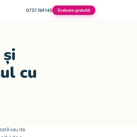
0737 769 145
Evaluare gratuită
 și
ul cu
izată sau de