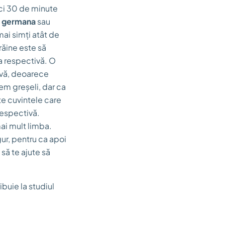
ici 30 de minute
,
germana
sau
 mai simți atât de
răine este să
ia respectivă. O
tivă, deoarece
em greșeli, dar ca
te cuvintele care
 respectivă.
mai mult limba.
gur, pentru ca apoi
 să te ajute să
ibuie la studiul