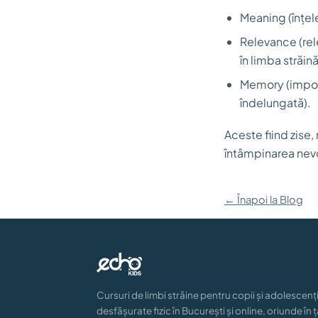
Meaning (înțele
Relevance (rele
în limba străină
Memory (import
îndelungată).
Aceste fiind zise,
întâmpinarea nevoi
← Înapoi la Blog
Cursuri de limbi străine pentru copii și adolescenți
desfășurate fizic în București și online, oriunde în ț