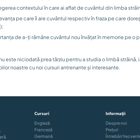
gerea contextului în care ai aflat de cuvântul din limba străi
vanța pe care îl are cuvântul respectiv în fraza pe care dore
);
anța de a-ți rămâne cuvântul nou învățat în memorie pe o 
 nu este niciodată prea târziu pentru a studia o limbă străină, i
lor noastre cu noi cursuri antrenante și interesante.
Cursuri
Informații
Engleză
Despre noi
Franceză
Prețuri
,
Germană
Întrebări frecvent
ară.