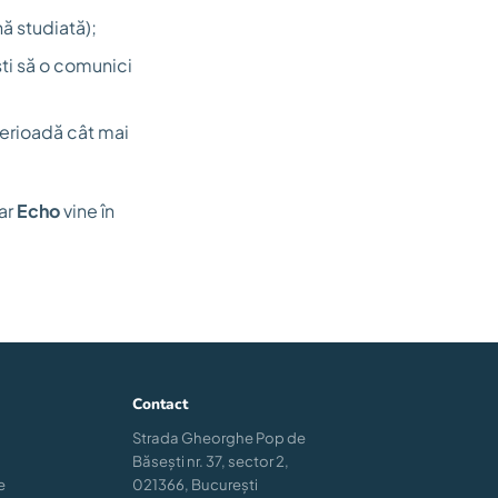
nă studiată);
ști să o comunici
perioadă cât mai
ar
Echo
vine în
Contact
Strada Gheorghe Pop de
Băsești nr. 37, sector 2,
e
021366, București