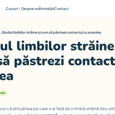
Cursuri
Despre noi
Întrebări
Contact
→
Studiul limbilor străine și cum să păstrezi contactul cu acestea
ul limbilor străine
ă păstrezi contact
tea
ogie
pun că atitudinea pe care o ai față de o limbă străină des util