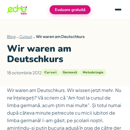
Evaluare gratuită
Meniu
Blog
→
Cursuri
→
Wir waren am Deutschkurs
Wir waren am
Deutschkurs
18 octombrie 2012
Cursuri
Germană
Metodologie
Wir waren am Deutschkurs.
Wir wissen jetzt mehr
. Nu
ne înțelegeți? Vă scriem că “Am fost la cursul de
limba germană, acum știm mai multe”. Și totul numai
după câteva minute petrecute cu micii iubitori de
limba germană! I-am găsit, pe școlarii noștri,
amintindu-și puțin bucuria adusă în oraș de către
der