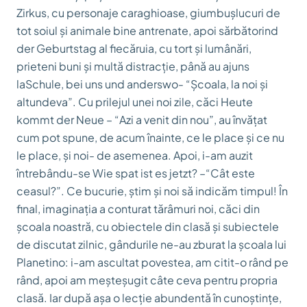
Zirkus,
cu personaje caraghioase, giumbușlucuri de
tot soiul și animale bine antrenate
,
apoi sărbătorind
der Geburtstag
al fiecăruia, cu tort și lumânări,
prieteni buni și multă distracție, până au ajuns
la
Schule, bei uns und anderswo
- “Școala, la noi și
altundeva”. Cu prilejul unei noi zile, căci
Heute
kommt der Neue – “
Azi a venit din nou
”,
au învățat
cum pot spune, de acum înainte, ce le place și ce nu
le place, și noi- de asemenea. Apoi, i-am auzit
întrebându-se
Wie spat ist es jetzt? –
“Cât este
ceasul?”. Ce bucurie, știm și noi să indicăm timpul! În
final, imaginația a conturat tărâmuri noi, căci din
școala noastră, cu obiectele din clasă și subiectele
de discutat zilnic, gândurile ne-au zburat la școala lui
Planetino: i-am ascultat povestea, am citit-o rând pe
rând, apoi am meșteșugit câte ceva pentru propria
clasă. Iar după așa o lecție abundentă în cunoștințe,