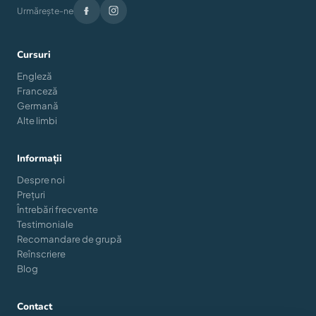
Urmărește-ne
Cursuri
Engleză
Franceză
Germană
Alte limbi
Informații
Despre noi
Prețuri
Întrebări frecvente
Testimoniale
Recomandare de grupă
Reînscriere
Blog
Contact