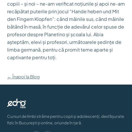
copiii – și noi – ne-am verificat noțiunile și apoi ne-am
recăpătat puterile prin jocul “Hande heben und Mit
den Fingern Klopfen”: când mâinile sus, când mâinile
bătând în masă, în funcție de adevărul celor spuse de
profesor despre Planetino și școala lui. Abia
așteptăm, elevi și profesori, următoarele ședințe de
limba germană, pentru că promit teme aparte și
captivante pentru toți.
← Înapoi la Blog
Cursuri de limbi străine pentru copii și adolescenți, desfășurate
fizic în București și online, oriunde în țară.