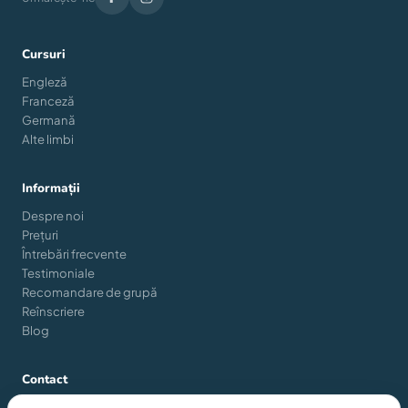
Cursuri
Engleză
Franceză
Germană
Alte limbi
Informații
Despre noi
Prețuri
Întrebări frecvente
Testimoniale
Recomandare de grupă
Reînscriere
Blog
Contact
Strada Gheorghe Pop de Băsești nr. 37, sector 2, 021366,