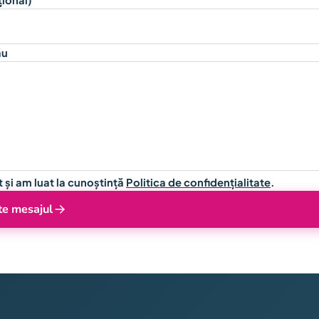
țional)
ău
t și am luat la cunoștință
Politica de confidențialitate
.
te mesajul