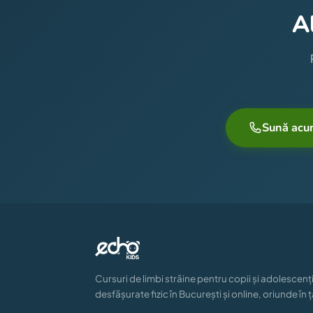
A
Sună acu
Cursuri de limbi străine pentru copii și adolescenți
desfășurate fizic în București și online, oriunde în ț