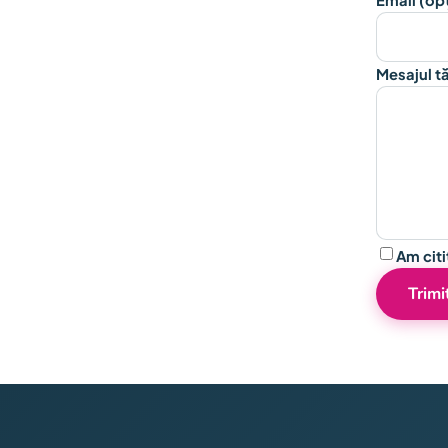
Email (op
Mesajul t
Am citi
Trimi