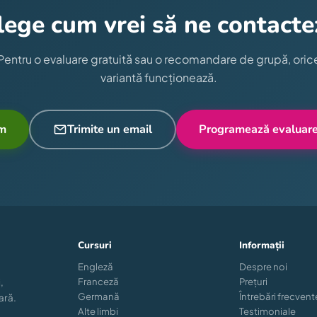
lege cum vrei să ne contactez
Pentru o evaluare gratuită sau o recomandare de grupă, oric
variantă funcționează.
m
Trimite un email
Programează evaluare
Cursuri
Informații
Engleză
Despre noi
Franceză
Prețuri
,
Germană
Întrebări frecvent
ară.
Alte limbi
Testimoniale