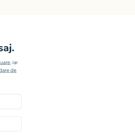
saj.
luare
, iar
dare de