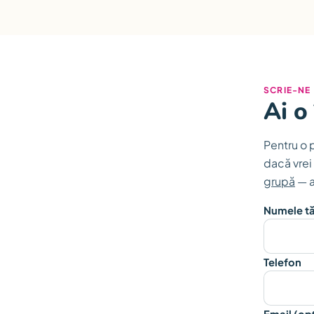
SCRIE-NE
Ai o
Pentru o 
dacă vrei 
grupă
— a
Numele t
Telefon