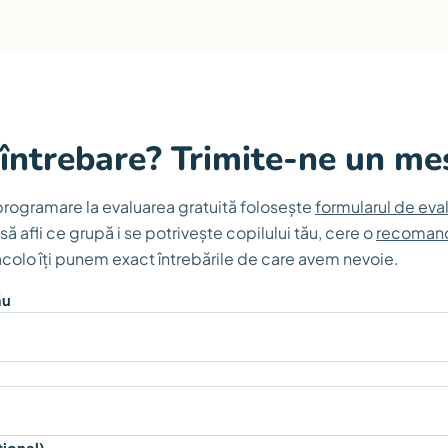
 întrebare? Trimite-ne un me
programare la evaluarea gratuită folosește
formularul de eva
să afli ce grupă i se potrivește copilului tău, cere o
recoman
colo îți punem exact întrebările de care avem nevoie.
ău