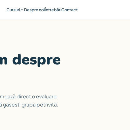
Cursuri
Despre noi
Întrebări
Contact
im despre
amează direct o evaluare
ă găsești grupa potrivită.