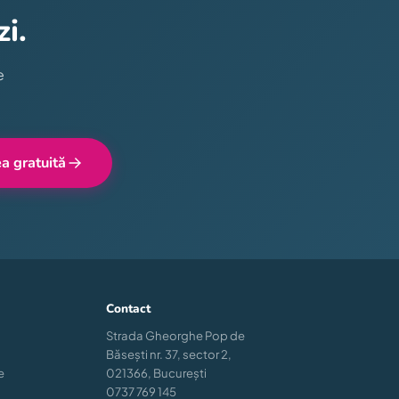
i.
e
a gratuită
Contact
Strada Gheorghe Pop de
Băsești nr. 37, sector 2,
e
021366, București
0737 769 145