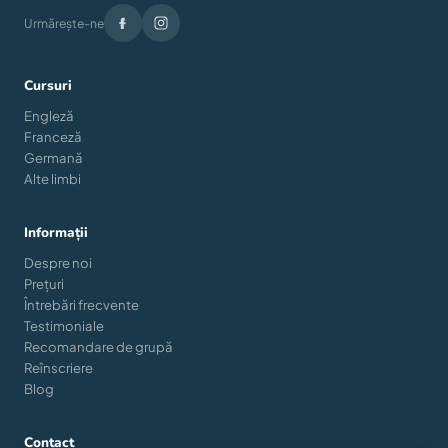
Urmărește-ne
Cursuri
Engleză
Franceză
Germană
Alte limbi
Informații
Despre noi
Prețuri
Întrebări frecvente
Testimoniale
Recomandare de grupă
Reînscriere
Blog
Contact