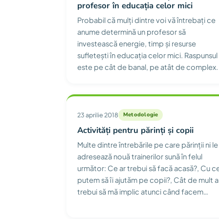
profesor în educația celor mici
Probabil că mulți dintre voi vă întrebați ce
anume determină un profesor să
investească energie, timp și resurse
sufletești în educația celor mici. Raspunsul
este pe cât de banal, pe atât de complex.
23 aprilie 2018
Metodologie
Activități pentru părinți și copii
Multe dintre întrebările pe care părinții ni le
adresează nouă trainerilor sună în felul
următor: Ce ar trebui să facă acasă?, Cu c
putem să îi ajutăm pe copii?, Cât de mult a
trebui să mă implic atunci când facem…