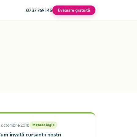
0737 769 145
Evaluare gratuită
1 octombrie 2018
Metodologie
um învață cursanții noștri