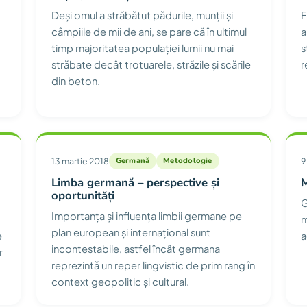
Deși omul a străbătut pădurile, munții și
F
câmpiile de mii de ani, se pare că în ultimul
a
timp majoritatea populației lumii nu mai
s
străbate decât trotuarele, străzile și scările
r
din beton.
13 martie 2018
Germană
Metodologie
9
Limba germană – perspective și
oportunități
G
Importanța și influența limbii germane pe
m
plan european și internațional sunt
e
a
incontestabile, astfel încât germana
r
reprezintă un reper lingvistic de prim rang în
context geopolitic și cultural.