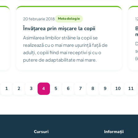
20 februarie 2018
Metodologie
1
Învățarea prin mișcare la copii
B
m
Asimilarea limbilor străine la copii se
D
realizează cu o mai mare ușurință față de
s
adulți, copiii fiind mai receptivi și cu o
(
putere de adaptabilitate mai mare.
1
2
3
4
5
6
7
8
9
10
11
Cursuri
Informații