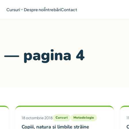
Cursuri
Despre noi
Întrebări
Contact
 — pagina 4
oria Metodologie — pagina 4
18 octombrie 2018
Cursuri
Metodologie
1
Copiii, natura și limbile străine
C