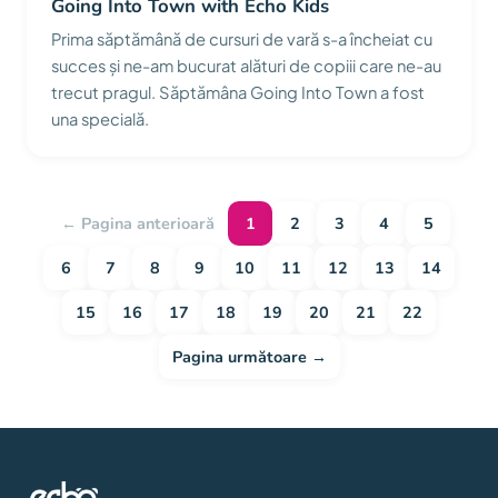
Going Into Town with Echo Kids
Prima săptămână de cursuri de vară s-a încheiat cu
succes și ne-am bucurat alături de copiii care ne-au
trecut pragul. Săptămâna Going Into Town a fost
una specială.
← Pagina anterioară
1
2
3
4
5
6
7
8
9
10
11
12
13
14
15
16
17
18
19
20
21
22
Pagina următoare →