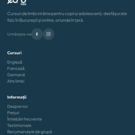
Cursuri de limbi străine pentru copii și adolescenți, desfășurate
fizic în București și online, oriunde în țară.
Urmărește-ne
Cursuri
Engleză
Franceză
Germană
Alte limbi
Informații
Despre noi
Prețuri
Întrebări frecvente
Testimoniale
Recomandare de grupă