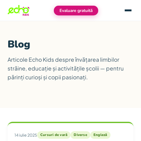
Evaluare gratuită
Meniu
Blog
Articole Echo Kids despre învățarea limbilor
străine, educație și activitățile școlii — pentru
părinți curioși și copii pasionați.
Articole
14 iulie 2025
Cursuri de vară
Diverse
Engleză