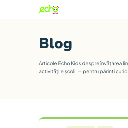
Blog
Articole Echo Kids despre învățarea lim
activitățile școlii — pentru părinți curio
Articole