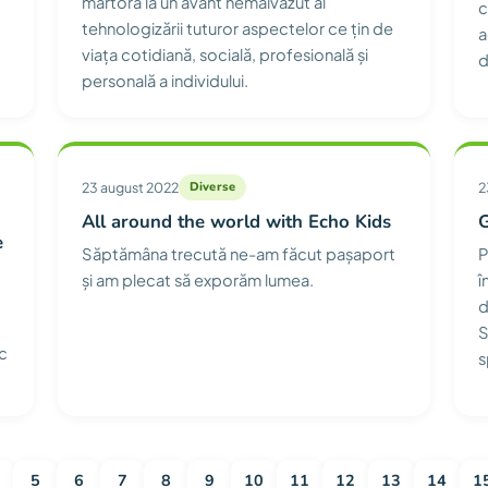
martoră la un avânt nemaivăzut al
c
tehnologizării tuturor aspectelor ce țin de
a
viața cotidiană, socială, profesională și
d
personală a individului.
23 august 2022
Diverse
2
All around the world with Echo Kids
G
e
Săptămâna trecută ne-am făcut pașaport
P
și am plecat să exporăm lumea.
î
d
S
ic
s
5
6
7
8
9
10
11
12
13
14
1