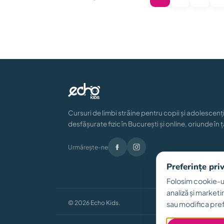
Cursuri de limbi străine pentru copii și adolescenți
desfășurate fizic în București și online, oriunde în ț
Urmărește-ne
Preferințe pri
Folosim cookie-ur
analiză și marketi
© 2026 Echo Kids.
sau modifica pref