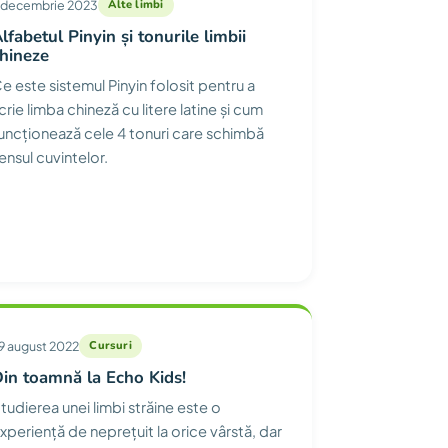
 decembrie 2023
Alte limbi
lfabetul Pinyin și tonurile limbii
hineze
e este sistemul Pinyin folosit pentru a
crie limba chineză cu litere latine și cum
uncționează cele 4 tonuri care schimbă
ensul cuvintelor.
9 august 2022
Cursuri
in toamnă la Echo Kids!
tudierea unei limbi străine este o
xperiență de neprețuit la orice vârstă, dar