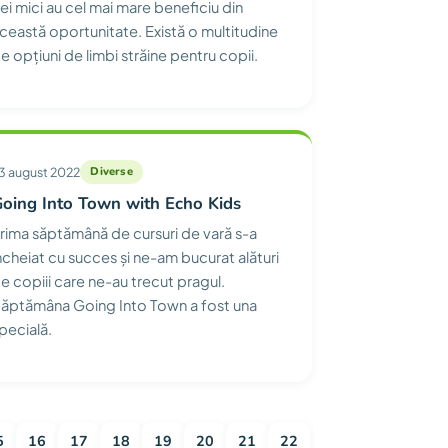
ei mici au cel mai mare beneficiu din
ceastă oportunitate. Există o multitudine
e opțiuni de limbi străine pentru copii.
3 august 2022
Diverse
oing Into Town with Echo Kids
rima săptămână de cursuri de vară s-a
ncheiat cu succes și ne-am bucurat alături
e copiii care ne-au trecut pragul.
ăptămâna Going Into Town a fost una
pecială.
5
16
17
18
19
20
21
22