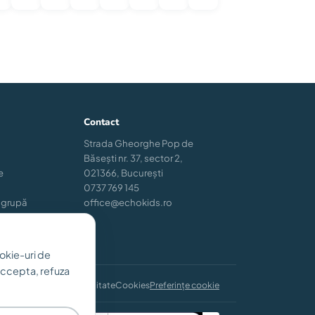
Contact
Strada Gheorghe Pop de
Băsești nr. 37, sector 2,
e
021366, București
0737 769 145
 grupă
office@echokids.ro
okie-uri de
 accepta, refuza
i și condiții
Confidențialitate
Cookies
Preferințe cookie