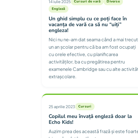
14 iulie 2025
Cursuri de vară
Diverse
Engleză
Un ghid simplu cu ce poți face în
vacanța de vară ca să nu “uiți”
engleza!
Nici nu ne-am dat seama când a mai trecut
un an școlar pentru că ba am fost ocupați
cu orele efective, cu planificarea
activităților, ba cu pregătirea pentru
examenele Cambridge sau cu alte activităț
extrașcolare.
25 aprilie 2023
Cursuri
Copilul meu învață engleză doar la
Echo Kids!
Auzim prea des această frază și este foart