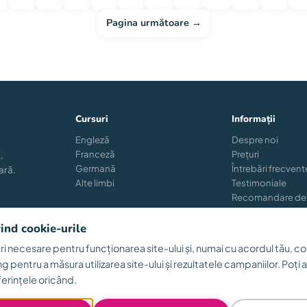
Pagina următoare →
Cursuri
Informații
Engleză
Despre noi
Franceză
Prețuri
,
Germană
Întrebări frecvent
ară.
Alte limbi
Testimoniale
Recomandare de
Reînscriere
Blog
vind cookie-urile
i necesare pentru funcționarea site-ului și, numai cu acordul tău, co
ng pentru a măsura utilizarea site-ului și rezultatele campaniilor. Poți
Termen
erințele oricând.