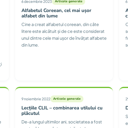
6 decembrie 2023
Articole generale
6
Alfabetul Coreean, cel mai ușor
A
alfabet din lume
c
Cine a creat alfabetul coreean, din câte
C
litere este alcătuit și de ce este considerat
s
unul dintre cele mai ușor de învățat alfabete
f
din lume.
s
i
9 noiembrie 2022
Articole generale
2
Lecțiile CLIL – combinarea utilului cu
D
plăcutul
S
e
De-a lungul ultimilor ani, societatea a fost
e