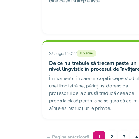
bine că se întâmplă asta.
23 august 2022
Diverse
De ce nu trebuie să trecem peste un
nivel lingvistic în procesul de învățar
În momentul în care un copil începe studiul
unei limbi străine, părinții își doresc ca
profesorul de la curs să traducă ceea ce
predă la clasă pentru a se asigura că cel m
a înțeles instrucțiunile primite.
← Pagina anterioară
1
2
3
4