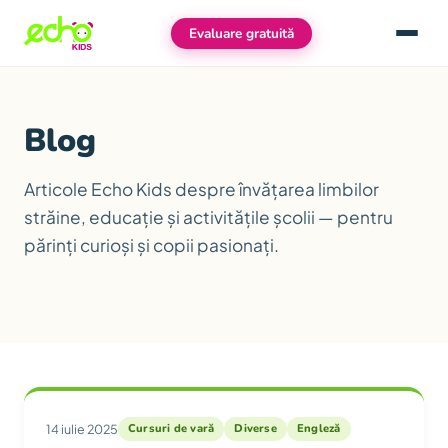
Evaluare gratuită
Meniu
Blog
Articole Echo Kids despre învățarea limbilor
străine, educație și activitățile școlii — pentru
părinți curioși și copii pasionați.
Articole
14 iulie 2025
Cursuri de vară
Diverse
Engleză