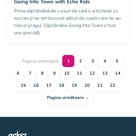
Going Into Town with Echo Kids
Prima săptămână de cursuri de vară s-a încheiat cu
succes și ne-am bucurat alături de copiii care ne-au
trecut pragul. Săptămâna Going Into Town a fost
una specială.
← Pagina anterioară
1
2
3
4
5
6
7
8
9
10
11
12
13
14
15
16
17
18
19
20
21
22
Pagina următoare →