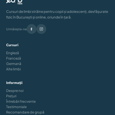
Cursuri de limbi străine pentru copii și adolescenți, desfășurate
fizic în București și online, oriunde în țară.
Urmărește-ne
Cursuri
Engleză
Franceză
Germană
Alte limbi
Informații
Despre noi
Prețuri
Întrebări frecvente
Testimoniale
Recomandare de grupă