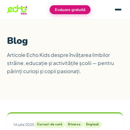
Evaluare gratuită
Meniu
Blog
Articole Echo Kids despre învățarea limbilor
străine, educație și activitățile școlii — pentru
părinți curioși și copii pasionați.
Articole
14 iulie 2025
Cursuri de vară
Diverse
Engleză