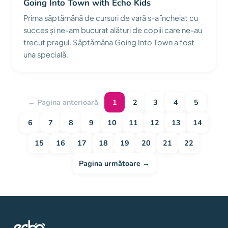
Going Into Town with Echo Kids
Prima săptămână de cursuri de vară s-a încheiat cu
succes și ne-am bucurat alături de copiii care ne-au
trecut pragul. Săptămâna Going Into Town a fost
una specială.
← Pagina anterioară
1
2
3
4
5
6
7
8
9
10
11
12
13
14
15
16
17
18
19
20
21
22
Pagina următoare →