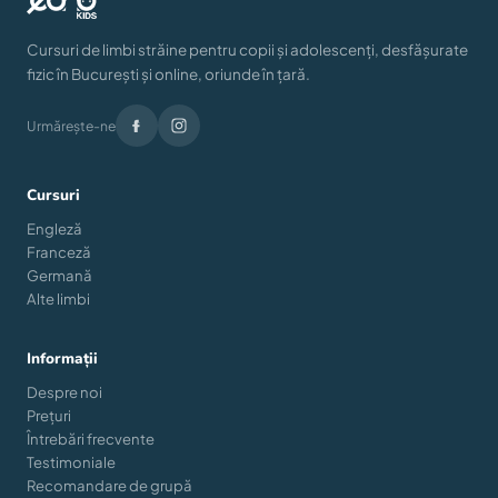
Cursuri de limbi străine pentru copii și adolescenți, desfășurate
fizic în București și online, oriunde în țară.
Urmărește-ne
Cursuri
Engleză
Franceză
Germană
Alte limbi
Informații
Despre noi
Prețuri
Întrebări frecvente
Testimoniale
Recomandare de grupă